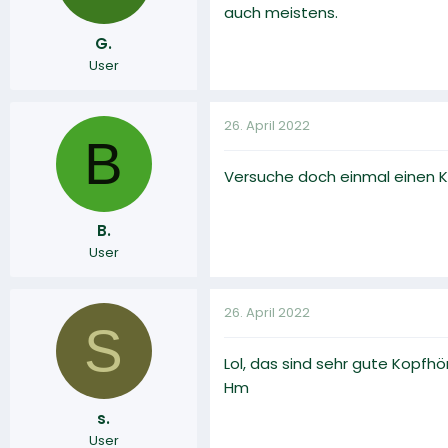
auch meistens.
G.
User
26. April 2022
B
Versuche doch einmal einen K
B.
User
26. April 2022
S
Lol, das sind sehr gute Kopfhör
Hm
s.
User