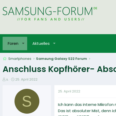
Foren
Aktuelles
Smartphones
Samsung Galaxy S22 Forum
Anschluss Kopfhörer- Abs
E
E
s.
25. April 2022
r
r
s
s
25. April 2022
t
t
S
e
e
Ich kann das interne Mikrofon
l
l
l
l
Das ist absoluter Mist, denn 
e
t