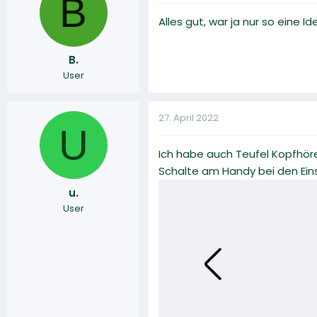
B
Alles gut, war ja nur so eine I
B.
User
27. April 2022
U
Ich habe auch Teufel Kopfhöre
Schalte am Handy bei den Eins
u.
User