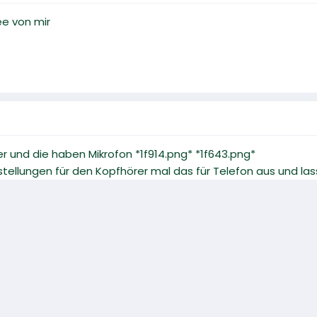
dee von mir
r und die haben Mikrofon *1f914.png* *1f643.png*
tellungen für den Kopfhörer mal das für Telefon aus und las