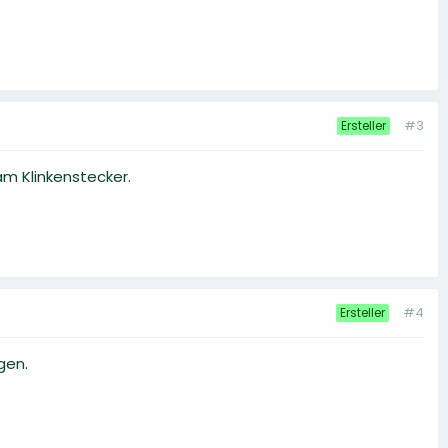
#3
Ersteller
m Klinkenstecker.
#4
Ersteller
gen.