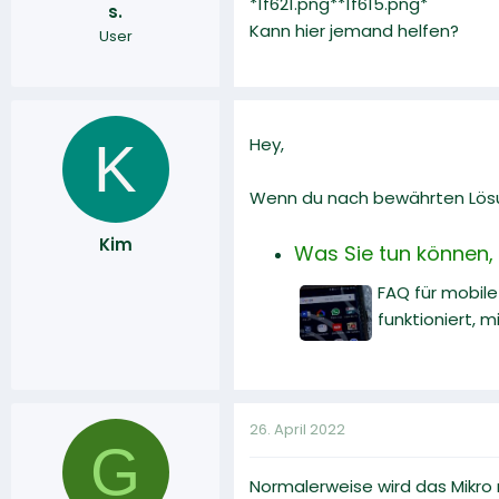
*1f621.png**1f615.png*
s.
r
a
Kann hier jemand helfen?
User
m
K
Hey,
Wenn du nach bewährten Lösun
Kim
Was Sie tun können, w
FAQ für mobile
funktioniert, 
26. April 2022
G
Normalerweise wird das Mikro 