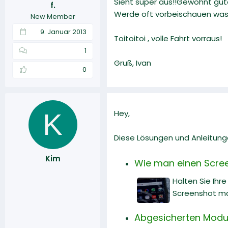
Sieht super aus!!Gewohnt gute
f.
r
a
Werde oft vorbeischauen was 
New Member
m
9. Januar 2013
Toitoitoi , volle Fahrt vorraus!
1
Gruß, Ivan
0
K
Hey,
Diese Lösungen und Anleitunge
Kim
Wie man einen Scre
Halten Sie Ihr
Screenshot m
Abgesicherten Modus 