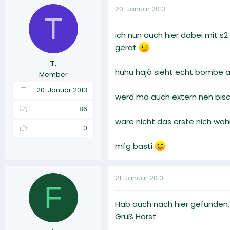
20. Januar 2013
T
ich nun auch hier dabei mit s
gerät
T.
huhu hajö sieht echt bombe a
Member
20. Januar 2013
werd ma auch extern nen bisch
86
wäre nicht das erste nich wa
0
mfg basti
21. Januar 2013
F
Hab auch nach hier gefunden.W
Gruß Horst