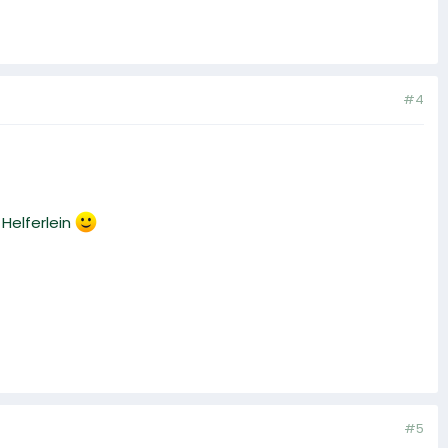
#4
Helferlein
#5