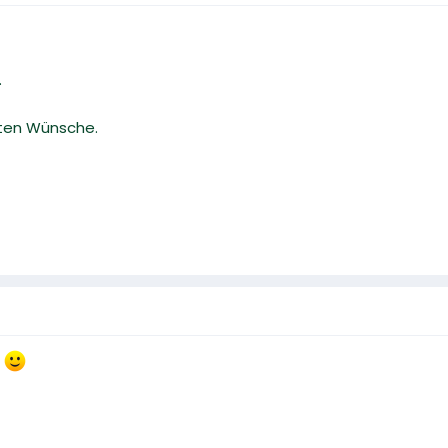
.
guten Wünsche.
t