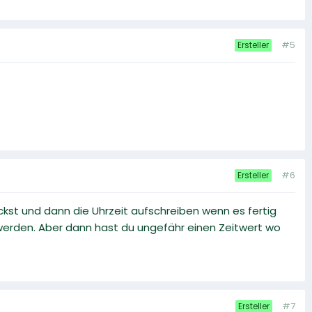
#5
Ersteller
#6
Ersteller
kst und dann die Uhrzeit aufschreiben wenn es fertig
t werden. Aber dann hast du ungefähr einen Zeitwert wo
#7
Ersteller