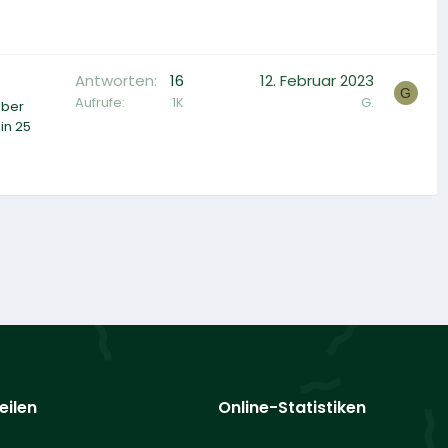
Antworten
16
12. Februar 2023
G
Aufrufe
1K
G.
aber
in 25
eilen
Online-Statistiken