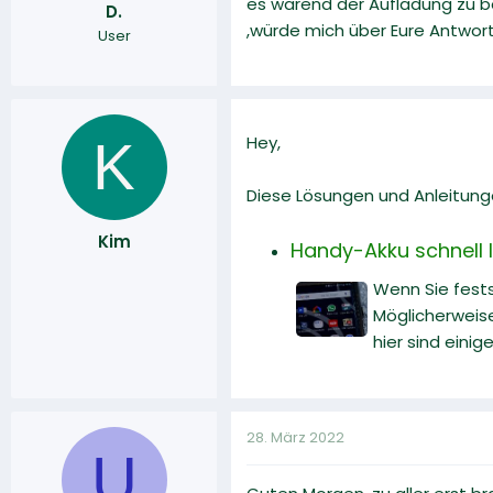
es wärend der Aufladung zu b
D.
r
a
,würde mich über Eure Antwort
User
m
K
Hey,
Diese Lösungen und Anleitunge
Kim
Handy-Akku schnell 
Wenn Sie festst
Möglicherweise
hier sind eini
28. März 2022
U