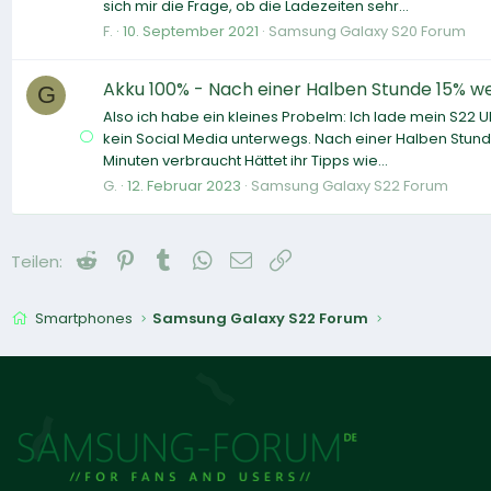
sich mir die Frage, ob die Ladezeiten sehr...
F.
10. September 2021
Samsung Galaxy S20 Forum
Akku 100% - Nach einer Halben Stunde 15% w
G
Also ich habe ein kleines Probelm: Ich lade mein S22 U
kein Social Media unterwegs. Nach einer Halben Stund
Minuten verbraucht Hättet ihr Tipps wie...
G.
12. Februar 2023
Samsung Galaxy S22 Forum
Reddit
Pinterest
Tumblr
WhatsApp
E-Mail
Link
Teilen:
Smartphones
Samsung Galaxy S22 Forum