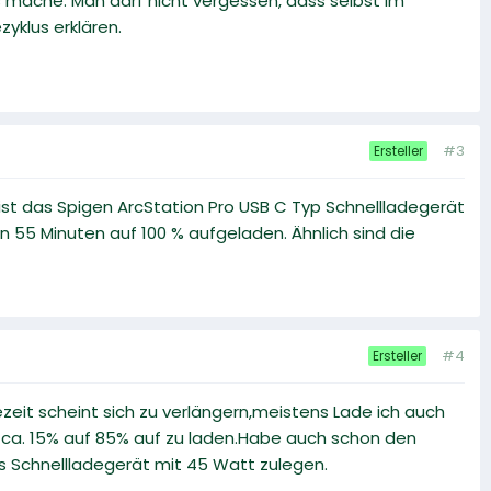
 mache. Man darf nicht vergessen, dass selbst im
yklus erklären.
#3
Ersteller
ist das Spigen ArcStation Pro USB C Typ Schnellladegerät
 55 Minuten auf 100 % aufgeladen. Ähnlich sind die
#4
Ersteller
zeit scheint sich zu verlängern,meistens Lade ich auch
n ca. 15% auf 85% auf zu laden.Habe auch schon den
das Schnellladegerät mit 45 Watt zulegen.