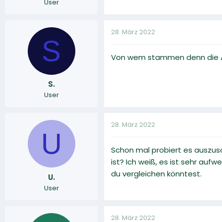
User
28. März 2022
S
Von wem stammen denn die A
S.
User
28. März 2022
U
Schon mal probiert es auszus
ist? Ich weiß, es ist sehr auf
du vergleichen könntest.
U.
User
28. März 2022