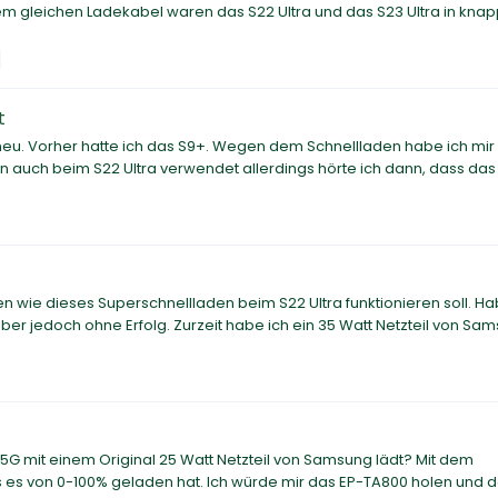
em gleichen Ladekabel waren das S22 Ultra und das S23 Ultra in knap
t
 neu. Vorher hatte ich das S9+. Wegen dem Schnellladen habe ich mir
un auch beim S22 Ultra verwendet allerdings hörte ich dann, dass da
n wie dieses Superschnellladen beim S22 Ultra funktionieren soll. Ha
ber jedoch ohne Erfolg. Zurzeit habe ich ein 35 Watt Netzteil von Sa
5G mit einem Original 25 Watt Netzteil von Samsung lädt? Mit dem
is es von 0-100% geladen hat. Ich würde mir das EP-TA800 holen und da