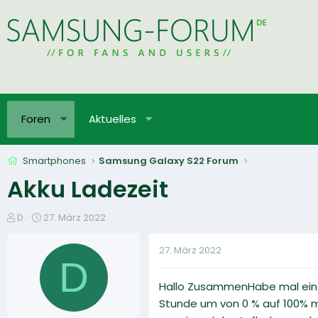
Foren
Aktuelles
Smartphones
Samsung Galaxy S22 Forum
Akku Ladezeit
E
E
D.
27. März 2022
r
r
s
s
27. März 2022
t
t
D
e
e
Hallo ZusammenHabe mal ein F
l
l
l
l
Stunde um von 0 % auf 100% m
e
t