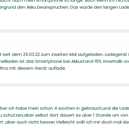
raucht auch mein Smartphone so lange. Auch wenn ich nichts
rgrund den Akku beanspruchen. Das würde den langen Ladez
B seit dem 25.03.22 zum zweiten Mal aufgeladen. Ladegerät 
ellladen ist das Smartphone bei Akkustand 19% innerhalb von
ltra mit diesem Gerät auflade.
aber ich habe mein schon 4 wochen in gebrauch,und die Lade
zu schützen,aber selbst dort dauert es über 1 Stunde um vo
t ,aber auch nicht besser.Vielleicht sollt ich mir doch mal 