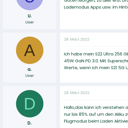
Guten Morgen, zu aller erst b
Lademodus Apps usw. im Hinte
U.
User
28. März 2022
A
Ich habe mein S22 Ultra 256 G
45W GaN PD 3.0. Mit Superschn
Werte, wenn ich mein S21 5G U
a.
User
28. März 2022
D
Hallo,das kann ich verstehen 
nur bis 85% auf um den Akku 
Flugmodus beim Laden Aktivier
D.