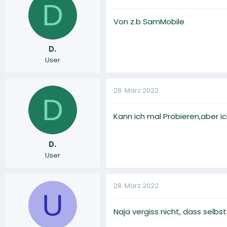
D
Von z.b SamMobile
D.
User
28. März 2022
D
Kann ich mal Probieren,aber i
D.
User
28. März 2022
U
Naja vergiss nicht, dass selb