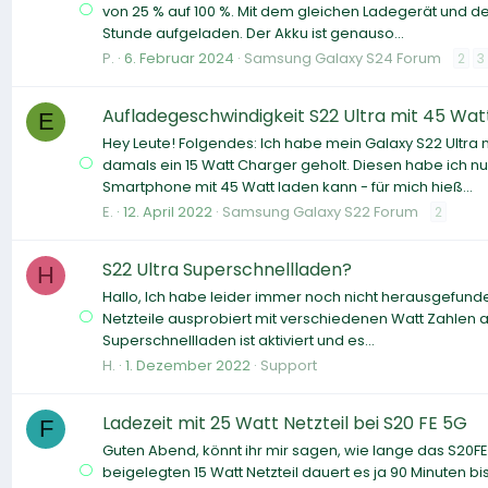
von 25 % auf 100 %. Mit dem gleichen Ladegerät und d
Stunde aufgeladen. Der Akku ist genauso...
P.
6. Februar 2024
Samsung Galaxy S24 Forum
2
3
Aufladegeschwindigkeit S22 Ultra mit 45 Wat
E
Hey Leute! Folgendes: Ich habe mein Galaxy S22 Ultra
damals ein 15 Watt Charger geholt. Diesen habe ich n
Smartphone mit 45 Watt laden kann - für mich hieß...
E.
12. April 2022
Samsung Galaxy S22 Forum
2
S22 Ultra Superschnellladen?
H
Hallo, Ich habe leider immer noch nicht herausgefunde
Netzteile ausprobiert mit verschiedenen Watt Zahlen a
Superschnellladen ist aktiviert und es...
H.
1. Dezember 2022
Support
Ladezeit mit 25 Watt Netzteil bei S20 FE 5G
F
Guten Abend, könnt ihr mir sagen, wie lange das S20FE
beigelegten 15 Watt Netzteil dauert es ja 90 Minuten b