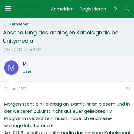
Anmelden
Registrieren
Fernseher
Abschaltung des analogen Kabelsignals bei
Unitymedia
E
E
M.
12. Juni 2017
r
r
s
s
M.
M
t
t
User
e
e
l
l
l
l
12. Juni 2017
#1
e
t
r
a
m
Morgen steht ein Feiertag an. Damit ihr an diesem und in
der weiteren Zukunft nicht auf euer geliebtes TV-
Programm verzichten müsst, habe ich euch eine
wichtige Info für euch!
Am 01.06. schaltete Unitymedia das analoge Kabelsignal