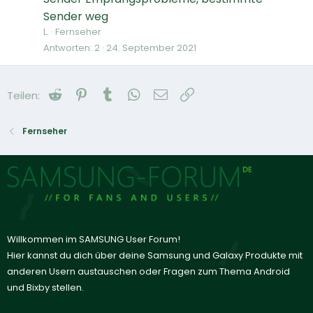
Sender weg
L.
Fernseher
Antworten
2
24. September 2021
Reddit
Pinterest
Tumblr
WhatsApp
E-Mail
Link
Teilen:
Fernseher
Willkommen im SAMSUNG User Forum!
Hier kannst du dich über deine Samsung und Galaxy Produkte mit
anderen Usern austauschen oder Fragen zum Thema Android
und Bixby stellen.