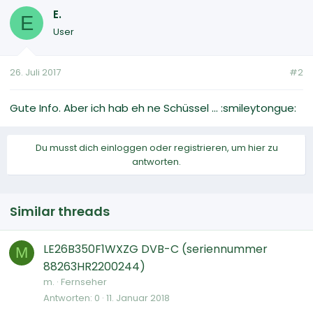
E.
E
User
26. Juli 2017
#2
Gute Info. Aber ich hab eh ne Schüssel ... :smileytongue:
Du musst dich einloggen oder registrieren, um hier zu
antworten.
Similar threads
LE26B350F1WXZG DVB-C (seriennummer
M
88263HR2200244)
m.
Fernseher
Antworten
0
11. Januar 2018