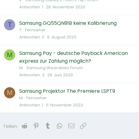
Antworten
1
26. November 2020
Samsung GQ55QN91B keine Kalibrierung
T
T.
Fernseher
Antworten
0
6. August 2023
Samsung Pay - deutsche Payback American
M
express zur Zahlung möglich?
M.
Samsung Wearables Forum
Antworten
3
29. Juni 2020
Samsung Projektor The Premiere LSPT9
M
M.
Fernseher
Antworten
1
11. November 2023
Reddit
Pinterest
Tumblr
WhatsApp
E-Mail
Link
Teilen: