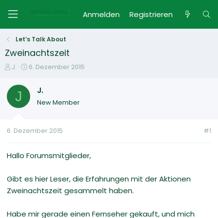
Anmelden
Registrieren
Let’s Talk About
Zweinachtszeit
E
E
J.
6. Dezember 2015
r
r
s
s
J.
J
t
t
New Member
e
e
l
l
l
l
6. Dezember 2015
#1
e
t
r
a
m
Hallo Forumsmitglieder,
Gibt es hier Leser, die Erfahrungen mit der Aktionen
Zweinachtszeit gesammelt haben.
Habe mir gerade einen Fernseher gekauft, und mich