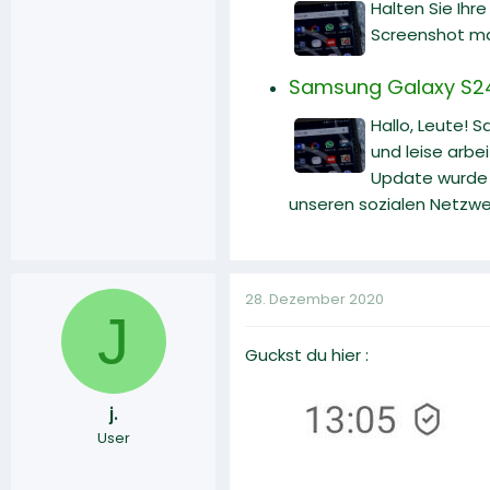
Halten Sie Ihr
Screenshot m
Samsung Galaxy S24 U
Hallo, Leute! 
und leise arbe
Update wurde v
unseren sozialen Netzwe
28. Dezember 2020
J
Guckst du hier :
j.
User