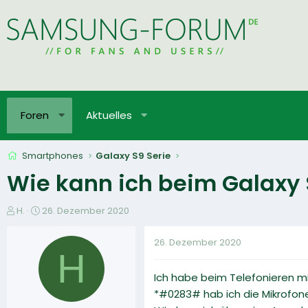
Foren
Aktuelles
Smartphones
Galaxy S9 Serie
Wie kann ich beim Galaxy 
E
E
H.
26. Dezember 2020
r
r
s
s
26. Dezember 2020
t
t
H
e
e
Ich habe beim Telefonieren 
l
l
l
l
*#0283# hab ich die Mikrofone
e
t