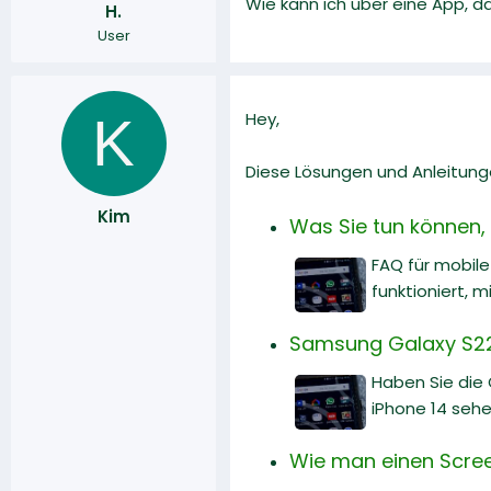
Wie kann ich über eine App, d
H.
r
a
User
m
K
Hey,
Diese Lösungen und Anleitunge
Kim
Was Sie tun können, w
FAQ für mobile
funktioniert, 
Samsung Galaxy S22 
Haben Sie die
iPhone 14 sehe
Wie man einen Scre