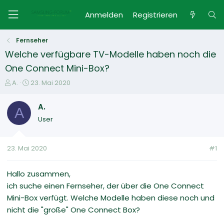
Anmelden
Registrieren
Fernseher
Welche verfügbare TV-Modelle haben noch die
One Connect Mini-Box?
E
E
A.
23. Mai 2020
r
r
s
s
A.
A
t
t
User
e
e
l
l
l
l
23. Mai 2020
#1
e
t
r
a
m
Hallo zusammen,
ich suche einen Fernseher, der über die One Connect
Mini-Box verfügt. Welche Modelle haben diese noch und
nicht die "große" One Connect Box?