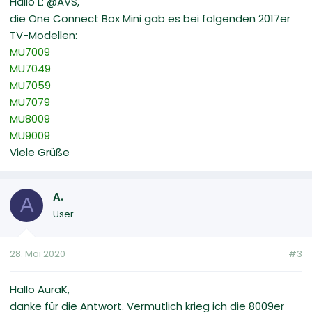
Hallo L: @AVS,
die One Connect Box Mini gab es bei folgenden 2017er
TV-Modellen:
MU7009
MU7049
MU7059
MU7079
MU8009
MU9009
Viele Grüße
A.
A
User
28. Mai 2020
#3
Hallo AuraK,
danke für die Antwort. Vermutlich krieg ich die 8009er