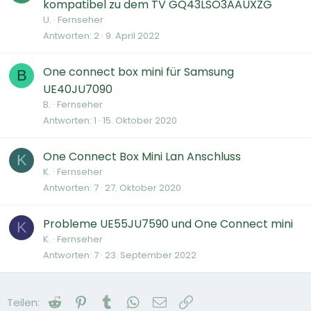
kompatibel zu dem TV GQ43LSO3AAUXZG
U.
Fernseher
Antworten
2
9. April 2022
One connect box mini für Samsung
B
UE40JU7090
B.
Fernseher
Antworten
1
15. Oktober 2020
One Connect Box Mini Lan Anschluss
K
K.
Fernseher
Antworten
7
27. Oktober 2020
Probleme UE55JU7590 und One Connect mini
K
K.
Fernseher
Antworten
7
23. September 2022
Reddit
Pinterest
Tumblr
WhatsApp
E-Mail
Link
Teilen: