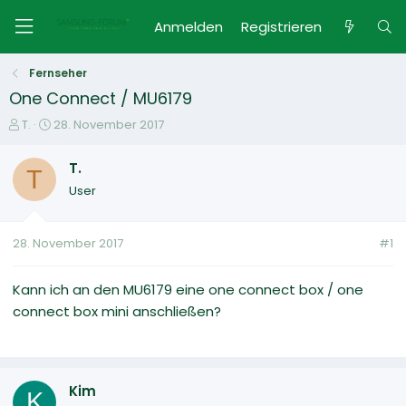
Anmelden
Registrieren
Fernseher
One Connect / MU6179
E
E
T.
28. November 2017
r
r
s
s
T.
T
t
t
User
e
e
l
l
l
l
28. November 2017
#1
e
t
r
a
m
Kann ich an den MU6179 eine one connect box / one
connect box mini anschließen?
Kim
K