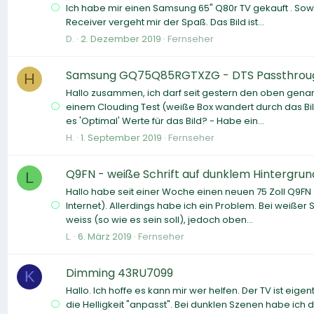
Ich habe mir einen Samsung 65" Q80r TV gekauft . Sowe
Receiver vergeht mir der Spaß. Das Bild ist...
D.
2. Dezember 2019
Fernseher
Samsung GQ75Q85RGTXZG - DTS Passthrou
H
Hallo zusammen, ich darf seit gestern den oben gena
einem Clouding Test (weiße Box wandert durch das Bild)
es 'Optimal' Werte für das Bild? - Habe ein...
H.
1. September 2019
Fernseher
Q9FN - weiße Schrift auf dunklem Hintergrun
L
Hallo habe seit einer Woche einen neuen 75 Zoll Q9FN
Internet). Allerdings habe ich ein Problem. Bei weißer 
weiss (so wie es sein soll), jedoch oben...
L.
6. März 2019
Fernseher
Dimming 43RU7099
K
Hallo. Ich hoffe es kann mir wer helfen. Der TV ist eig
die Helligkeit "anpasst". Bei dunklen Szenen habe ic