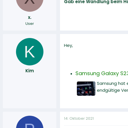
Gab eine Wandlung beim Hä
r
a
m
x.
User
K
Hey,
Kim
Samsung Galaxy S23 
Samsung hat ei
endgültige Ver
14. Oktober 2021