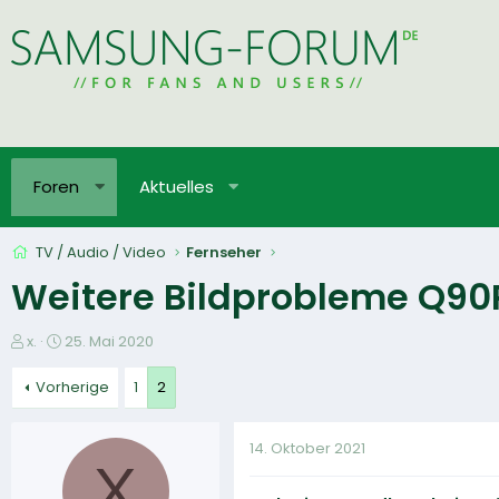
Foren
Aktuelles
TV / Audio / Video
Fernseher
Weitere Bildprobleme Q90
E
E
x.
25. Mai 2020
r
r
s
s
Vorherige
1
2
t
t
e
e
14. Oktober 2021
l
l
X
l
l
e
t