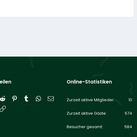
eilen
Online-Statistiken
Reddit
Pinterest
Tumblr
WhatsApp
E-Mail
Zurzeit aktive Mitglieder
10
Link
Zurzeit aktive Gäste
574
Besucher gesamt
584