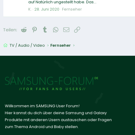
auf Natürlich ungestellt habe. Das...
K.
28. Juni 2020
Fernseher
Reddit
Pinterest
Tumblr
WhatsApp
E-Mail
Link
Teilen:
TV / Audio / Video
Fernseher
Willkommen im SAMSUNG User Forum!
Hier kannst du dich über deine Samsung und Galaxy
Produkte mit anderen Usern austauschen oder Fragen
zum Thema Android und Bixby stellen.