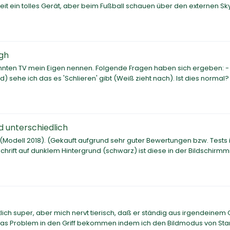
it ein tolles Gerät, aber beim Fußball schauen über den externen Sk
gh
nnten TV mein Eigen nennen. Folgende Fragen haben sich ergeben: -
 sehe ich das es 'Schlieren' gibt (Weiß zieht nach). Ist dies normal? 
d unterschiedlich
 (Modell 2018). (Gekauft aufgrund sehr guter Bewertungen bzw. Tests
Schrift auf dunklem Hintergrund (schwarz) ist diese in der Bildschirmmi
entlich super, aber mich nervt tierisch, daß er ständig aus irgendeinem
h das Problem in den Griff bekommen indem ich den Bildmodus von St