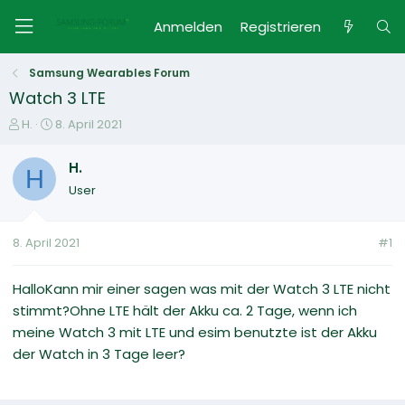
Anmelden
Registrieren
Samsung Wearables Forum
Watch 3 LTE
E
E
H.
8. April 2021
r
r
s
s
H.
H
t
t
User
e
e
l
l
l
l
8. April 2021
#1
e
t
r
a
m
HalloKann mir einer sagen was mit der Watch 3 LTE nicht
stimmt?Ohne LTE hält der Akku ca. 2 Tage, wenn ich
meine Watch 3 mit LTE und esim benutzte ist der Akku
der Watch in 3 Tage leer?