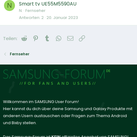
Smart tv UE55M5590AU
N
N.
Fernseher
Antworten
2
20. Januar 2023
Reddit
Pinterest
Tumblr
WhatsApp
E-Mail
Link
Teilen:
Fernseher
Willkommen im SAMSUNG User Forum!
Hier kannst du dich über deine Samsung und Galaxy Produkte mit
anderen Usern austauschen oder Fragen zum Thema Android
und Bixby stellen.
Das Samsung-Forum ist
KEIN
offizielles Angebot von SAMSUNG!