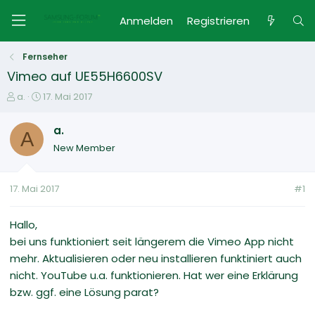
Anmelden
Registrieren
Fernseher
Vimeo auf UE55H6600SV
E
E
a.
17. Mai 2017
r
r
s
s
a.
A
t
t
New Member
e
e
l
l
l
l
17. Mai 2017
#1
e
t
r
a
m
Hallo,
bei uns funktioniert seit längerem die Vimeo App nicht
mehr. Aktualisieren oder neu installieren funktiniert auch
nicht. YouTube u.a. funktionieren. Hat wer eine Erklärung
bzw. ggf. eine Lösung parat?