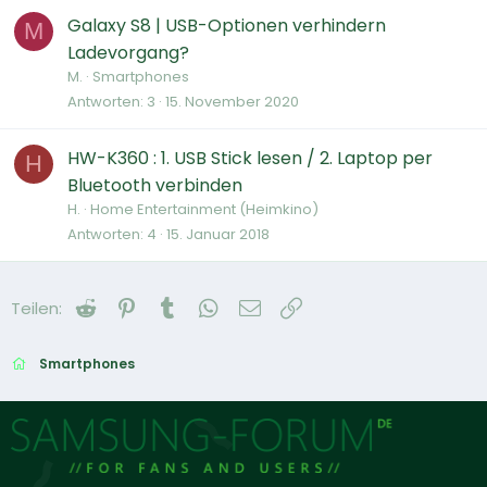
Galaxy S8 | USB-Optionen verhindern
M
Ladevorgang?
M.
Smartphones
Antworten
3
15. November 2020
HW-K360 : 1. USB Stick lesen / 2. Laptop per
H
Bluetooth verbinden
H.
Home Entertainment (Heimkino)
Antworten
4
15. Januar 2018
Reddit
Pinterest
Tumblr
WhatsApp
E-Mail
Link
Teilen:
Smartphones