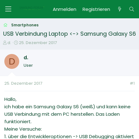
Anmelden
Registrieren
Smartphones
USB Verbindung Laptop <-> Samsung Galaxy S6
E
E
d.
25. Dezember 2017
r
r
s
s
d.
D
t
t
User
e
e
l
l
l
l
25. Dezember 2017
#1
e
t
r
a
m
Hallo,
ich habe ein Samsung Galaxy S6 (weiß) und kann keine
USB Verbindung mit dem PC herstellen. Das Laden
funktioniert.
Meine Versuche:
1. über die Entwickleroptionen -> USB Debugging aktiviert