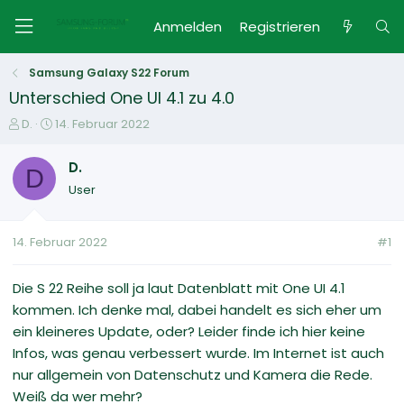
Anmelden
Registrieren
Samsung Galaxy S22 Forum
Unterschied One UI 4.1 zu 4.0
E
E
D.
14. Februar 2022
r
r
s
s
D.
D
t
t
User
e
e
l
l
l
l
14. Februar 2022
#1
e
t
r
a
m
Die S 22 Reihe soll ja laut Datenblatt mit One UI 4.1
kommen. Ich denke mal, dabei handelt es sich eher um
ein kleineres Update, oder? Leider finde ich hier keine
Infos, was genau verbessert wurde. Im Internet ist auch
nur allgemein von Datenschutz und Kamera die Rede.
Weiß da wer mehr?