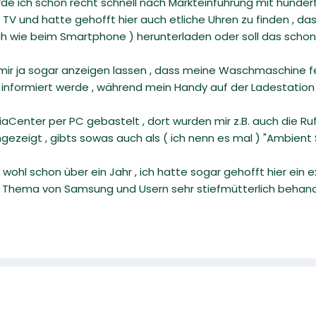
rde ich schon recht schnell nach Markteinführung mit hunde
 TV und hatte gehofft hier auch etliche Uhren zu finden , da
h wie beim Smartphone ) herunterladen oder soll das schon
r ja sogar anzeigen lassen , dass meine Waschmaschine fert
informiert werde , während mein Handy auf der Ladestation 
ediaCenter per PC gebastelt , dort wurden mir z.B. auch di
gezeigt , gibts sowas auch als ( ich nenn es mal ) "Ambient Sk
ohl schon über ein Jahr , ich hatte sogar gehofft hier ein e
s Thema von Samsung und Usern sehr stiefmütterlich behan