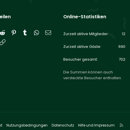
eilen
Online-Statistiken
Reddit
Pinterest
Tumblr
WhatsApp
E-Mail
Zurzeit aktive Mitglieder
12
Link
Zurzeit aktive Gäste
690
Besucher gesamt
702
Die Summen können auch
versteckte Besucher enthalten.
R
kt
Nutzungsbedingungen
Datenschutz
Hilfe und Impressum