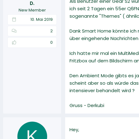
Als Benutzer einer Gear S2 wu
D.
r
a
ich seit 2 Tagen ein 55er Q6FN
New Member
m
sogenannte "Themes" ( ähnlic
10. Mai 2019
Dank Smart Home könnte ich mi
2
über eingehende Nachrichten 
0
Ich hatte mir mal ein MultiM
Fritzbox auf dem Bildschirm an
Den Ambient Mode gibts es ja w
scheint aber so als würde da
intensiever behandelt wird ?
Gruss - Derkubi
K
Hey,