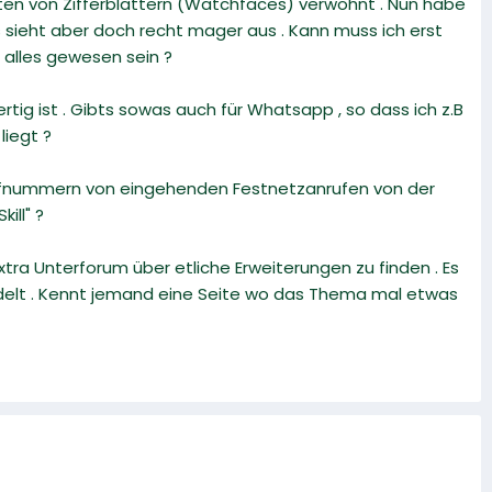
rten von Zifferblättern (Watchfaces) verwohnt . Nun habe
s sieht aber doch recht mager aus . Kann muss ich erst
 alles gewesen sein ?
ig ist . Gibts sowas auch für Whatsapp , so dass ich z.B
liegt ?
e Rufnummern von eingehenden Festnetzanrufen von der
ill" ?
xtra Unterforum über etliche Erweiterungen zu finden . Es
delt . Kennt jemand eine Seite wo das Thema mal etwas