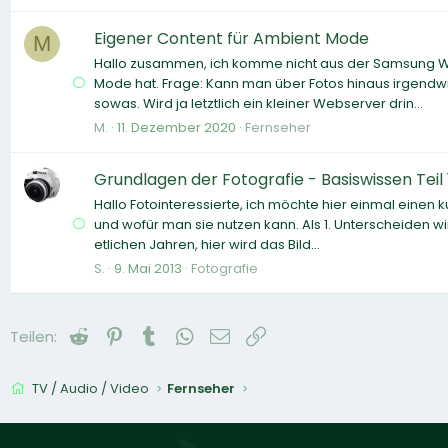
Eigener Content für Ambient Mode
M
Hallo zusammen, ich komme nicht aus der Samsung Wel
Mode hat. Frage: Kann man über Fotos hinaus irgendwi
sowas. Wird ja letztlich ein kleiner Webserver drin...
M.
11. Dezember 2020
Fernseher
Grundlagen der Fotografie - Basiswissen Teil 1
Hallo Fotointeressierte, ich möchte hier einmal einen
und wofür man sie nutzen kann. Als 1. Unterscheiden 
etlichen Jahren, hier wird das Bild...
S.
9. Mai 2013
Fotografie
Reddit
Pinterest
Tumblr
WhatsApp
E-Mail
Link
Teilen:
TV / Audio / Video
Fernseher