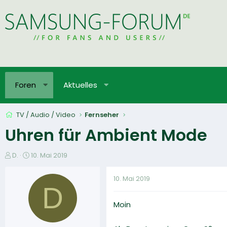
Foren
Aktuelles
TV / Audio / Video
Fernseher
Uhren für Ambient Mode
E
E
D.
10. Mai 2019
r
r
s
s
10. Mai 2019
t
t
D
e
e
Moin
l
l
l
l
e
t