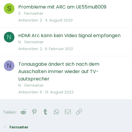
Prombleme mit ARC am UE55mu8009
S
S.
Fernseher
Antworten
2
4. August 2020
HDMI Arc kann kein Video Signal empfangen
N
N.
Fernseher
Antworten
2
9. Februar 2021
Tonausgabe ändert sich nach dem
N
Ausschalten immer wieder auf TV-
Lautsprecher
N.
Fernseher
Antworten
5
13. August 2022
Reddit
Pinterest
Tumblr
WhatsApp
E-Mail
Link
Teilen:
Fernseher