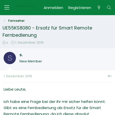
Anmelden
Registrieren
Fernseher
UE55KS8080 - Ersatz für Smart Remote
Fernbedienung
E
E
s.
1. Dezember 2016
r
r
s
s
s.
S
t
t
New Member
e
e
l
l
l
l
1. Dezember 2016
#1
e
t
r
a
m
Liebe Leute,
ich habe eine Frage bei der ihr mir sicher helfen könnt.
Gibt es eine Fernbedienung als Ersatz für die Smart
Remote Fernbedienung, da ich diese absolut