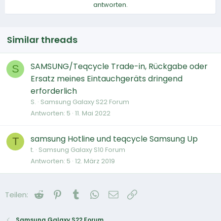
antworten.
Similar threads
SAMSUNG/Teqcycle Trade-in, Rückgabe oder
S
Ersatz meines Eintauchgeräts dringend
erforderlich
S.
Samsung Galaxy S22 Forum
Antworten
5
11. Mai 2022
samsung Hotline und teqcycle Samsung Up
T
t.
Samsung Galaxy S10 Forum
Antworten
5
12. März 2019
Reddit
Pinterest
Tumblr
WhatsApp
E-Mail
Link
Teilen:
Samsung Galaxy S22 Forum