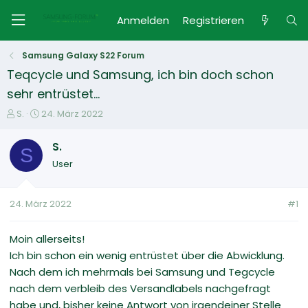
Anmelden
Registrieren
Samsung Galaxy S22 Forum
Teqcycle und Samsung, ich bin doch schon
sehr entrüstet...
E
E
S.
24. März 2022
r
r
s
s
S.
S
t
t
User
e
e
l
l
l
l
24. März 2022
#1
e
t
r
a
m
Moin allerseits!
Ich bin schon ein wenig entrüstet über die Abwicklung.
Nach dem ich mehrmals bei Samsung und Tegcycle
nach dem verbleib des Versandlabels nachgefragt
habe und, bisher keine Antwort von irgendeiner Stelle