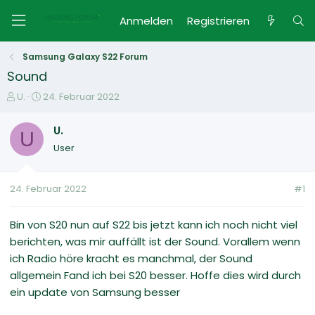
Anmelden
Registrieren
Samsung Galaxy S22 Forum
Sound
E
E
U.
24. Februar 2022
r
r
s
s
U.
U
t
t
User
e
e
l
l
l
l
24. Februar 2022
#1
e
t
r
a
m
Bin von S20 nun auf S22 bis jetzt kann ich noch nicht viel
berichten, was mir auffällt ist der Sound. Vorallem wenn
ich Radio höre kracht es manchmal, der Sound
allgemein Fand ich bei S20 besser. Hoffe dies wird durch
ein update von Samsung besser