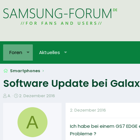
Foren
Aktuelles
Smartphones
Software Update bei Gala
E
E
A.
2. Dezember 2016
r
r
s
s
2. Dezember 2016
t
t
A
e
e
Ich habe bei einem GS7 EDGE 
l
l
l
l
Probleme ?
e
t