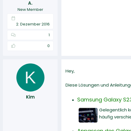
A.
r
a
New Member
m
2. Dezember 2016
1
0
K
Hey,
Diese Lösungen und Anleitunge
Kim
Samsung Galaxy S23
Gelegentlich 
häufig versch
Anpassen des Galaxy