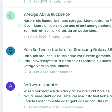
Z.
12. Juni 2018
Smartphones
S7edge Akku/Rückseite
L
Hallo in die Runde, Ich habe sein gut 1 Monat extreme
lösen. Man sieht den Kleber und nimmt unangenehme 
kann ich mir nicht erklären, da es weder eine...
L.
1. April 2020
Smartphones
Kein Software Update für Samsung Galaxy S8
G
Hallo. Ich brauche Hilfe. Ich habe vor kurzem gemerkt
Das Softwaresystem ist ziemlich alt (Android 7.0; sollt
Jetzige Version des Handys...
G.
3. Juni 2022
Smartphones
Software Update !
A
Wieso bekomm ich das Nougat Update nicht ? Meine Fr
aktualisiere steht da neueste Version installiert habe
updates mehr möchte oder geht das nicht? Bitte um...
A.
10. September 2017
Smartphones