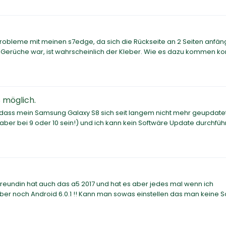
 Probleme mit meinen s7edge, da sich die Rückseite an 2 Seiten anfän
Gerüche war, ist wahrscheinlich der Kleber. Wie es dazu kommen ko
 möglich.
, dass mein Samsung Galaxy S8 sich seit langem nicht mehr geupdatet
e aber bei 9 oder 10 sein!) und ich kann kein Softwäre Update durchfüh
eundin hat auch das a5 2017 und hat es aber jedes mal wenn ich
 aber noch Android 6.0.1 !! Kann man sowas einstellen das man keine 