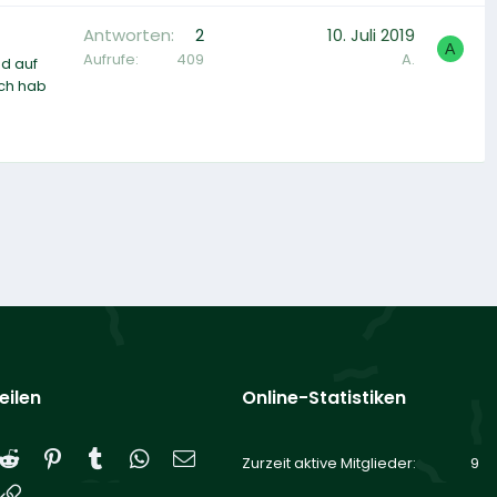
Antworten
2
10. Juli 2019
A
Aufrufe
409
A.
nd auf
Ich hab
eilen
Online-Statistiken
Reddit
Pinterest
Tumblr
WhatsApp
E-Mail
Zurzeit aktive Mitglieder
9
Link