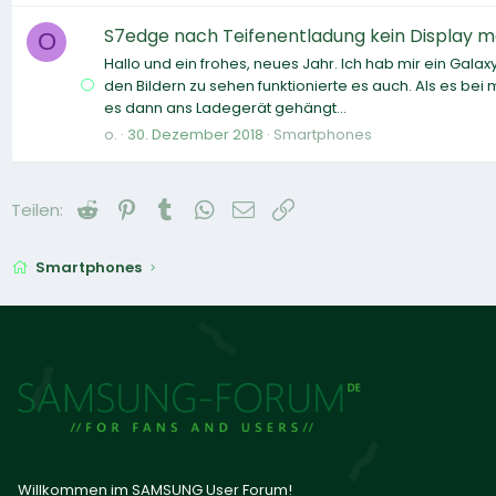
S7edge nach Teifenentladung kein Display 
O
Hallo und ein frohes, neues Jahr. Ich hab mir ein Galax
den Bildern zu sehen funktionierte es auch. Als es bei 
es dann ans Ladegerät gehängt...
o.
30. Dezember 2018
Smartphones
Reddit
Pinterest
Tumblr
WhatsApp
E-Mail
Link
Teilen:
Smartphones
Willkommen im SAMSUNG User Forum!