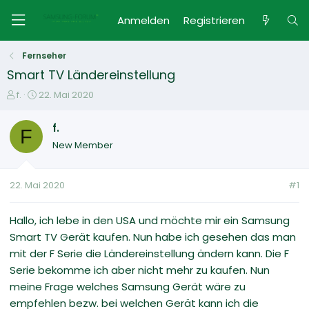
Anmelden
Registrieren
Fernseher
Smart TV Ländereinstellung
E
E
f.
22. Mai 2020
r
r
s
s
f.
F
t
t
New Member
e
e
l
l
l
l
22. Mai 2020
#1
e
t
r
a
m
Hallo, ich lebe in den USA und möchte mir ein Samsung
Smart TV Gerät kaufen. Nun habe ich gesehen das man
mit der F Serie die Ländereinstellung ändern kann. Die F
Serie bekomme ich aber nicht mehr zu kaufen. Nun
meine Frage welches Samsung Gerät wäre zu
empfehlen bezw. bei welchen Gerät kann ich die