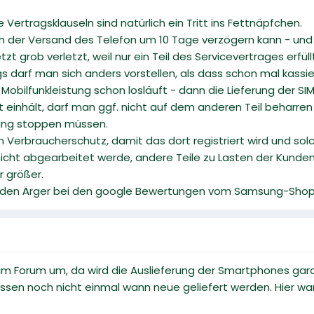
ertragsklauseln sind natürlich ein Tritt ins Fettnäpfchen.
ch der Versand des Telefon um 10 Tage verzögern kann - und
 grob verletzt, weil nur ein Teil des Servicevertrages erfül
rags darf man sich anders vorstellen, als dass schon mal kas
Mobilfunkleistung schon losläuft - dann die Lieferung der SI
 einhält, darf man ggf. nicht auf dem anderen Teil beharre
ung stoppen müssen.
 den Verbraucherschutz, damit das dort registriert wird und 
g nicht abgearbeitet werde, andere Teile zu Lasten der Kun
 größer.
t den Ärger bei den google Bewertungen vom Samsung-Shop
im Forum um, da wird die Auslieferung der Smartphones gara
issen noch nicht einmal wann neue geliefert werden. Hier war