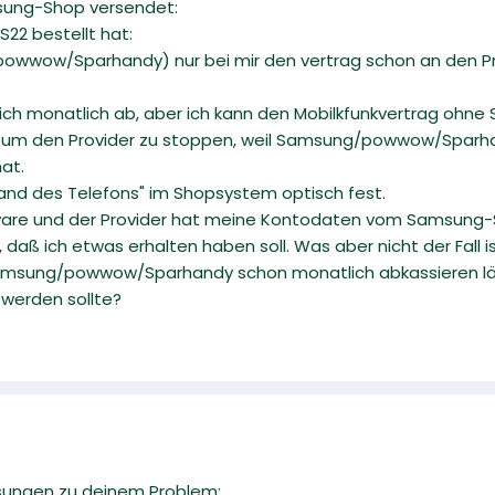
msung-Shop versendet:
S22 bestellt hat:
wwow/Sparhandy) nur bei mir den vertrag schon an den Pro
ich monatlich ab, aber ich kann den Mobilkfunkvertrag ohne S
d, um den Provider zu stoppen, weil Samsung/powwow/Sparha
at.
sand des Telefons" im Shopsystem optisch fest.
lware und der Provider hat meine Kontodaten vom Samsung
, daß ich etwas erhalten haben soll. Was aber nicht der Fall is
 Samsung/powwow/Sparhandy schon monatlich abkassieren lä
werden sollte?
sungen zu deinem Problem: