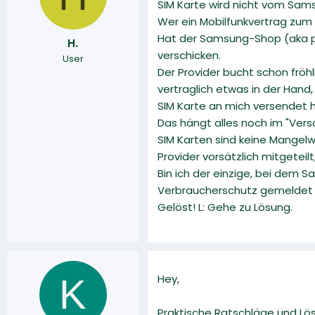
SIM Karte wird nicht vom Sa
l
l
l
l
Wer ein Mobilfunkvertrag zum 
e
t
Hat der Samsung-Shop (aka po
H.
r
a
verschicken.
User
m
Der Provider bucht schon fröhl
vertraglich etwas in der Han
SIM Karte an mich versendet h
Das hängt alles noch im "Ver
SIM Karten sind keine Mange
Provider vorsätzlich mitgeteilt
Bin ich der einzige, bei dem
Verbraucherschutz gemeldet 
Gelöst! L: Gehe zu Lösung.
K
Hey,
Praktische Ratschläge und Lö