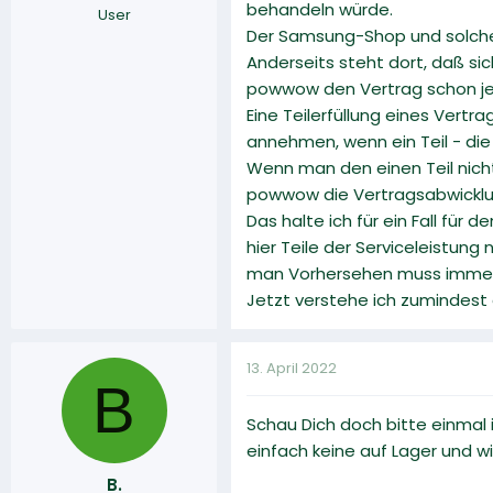
behandeln würde.
User
Der Samsung-Shop und solche V
Anderseits steht dort, daß si
powwow den Vertrag schon jetzt
Eine Teilerfüllung eines Vert
annehmen, wenn ein Teil - die 
Wenn man den einen Teil nicht
powwow die Vertragsabwickl
Das halte ich für ein Fall für
hier Teile der Serviceleistun
man Vorhersehen muss immer
Jetzt verstehe ich zumindes
13. April 2022
B
Schau Dich doch bitte einmal 
einfach keine auf Lager und w
B.