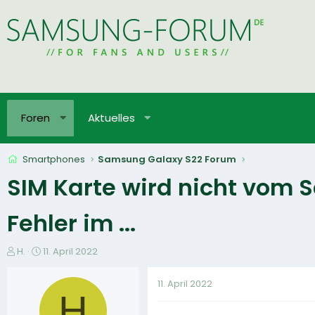
Foren
Aktuelles
Smartphones
Samsung Galaxy S22 Forum
SIM Karte wird nicht vom
Fehler im ...
E
E
H.
11. April 2022
r
r
s
s
11. April 2022
t
t
H
e
e