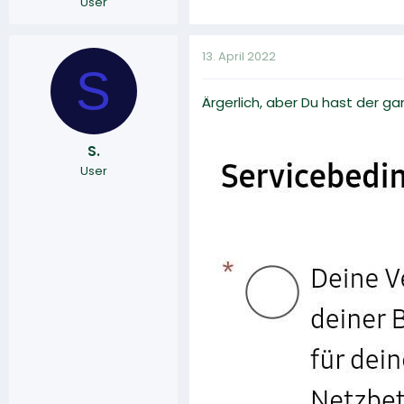
User
13. April 2022
S
Ärgerlich, aber Du hast der 
S.
User