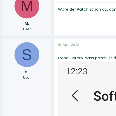
M
Wäre der Patch schon da, da
M.
User
10. April 2023
S
Frohe Ostern, dass patch ist d
s.
User