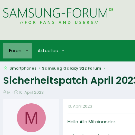
Foren
Aktuelles
Smartphones
Samsung Galaxy S22 Forum
Sicherheitspatch April 202
E
E
M.
10. April 2023
r
r
s
s
10. April 2023
t
t
M
e
e
Hallo Alle Miteinander.
l
l
l
l
e
t