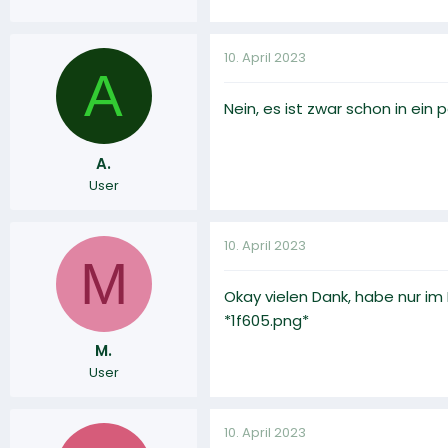
10. April 2023
A
Nein, es ist zwar schon in ei
A.
User
10. April 2023
M
Okay vielen Dank, habe nur im 
*1f605.png*
M.
User
10. April 2023