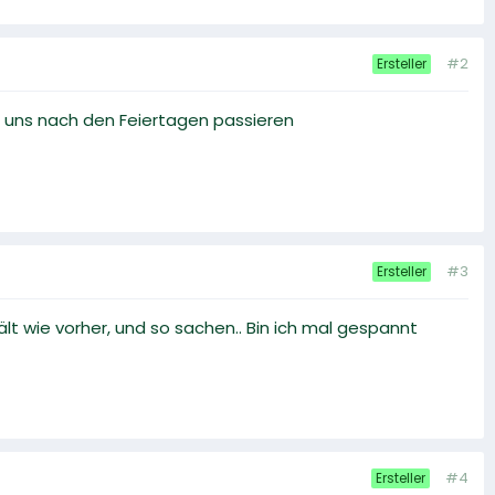
#2
Ersteller
i uns nach den Feiertagen passieren
#3
Ersteller
ält wie vorher, und so sachen.. Bin ich mal gespannt
#4
Ersteller