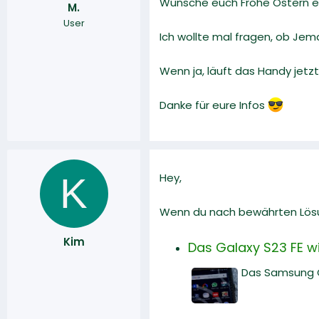
Wünsche euch Frohe Ostern 
M.
r
a
User
m
Ich wollte mal fragen, ob Je
Wenn ja, läuft das Handy jetz
Danke für eure Infos
K
Hey,
Wenn du nach bewährten Lösun
Kim
Das Galaxy S23 FE wi
Das Samsung Ga