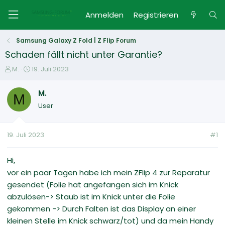
Anmelden
Registrieren
Samsung Galaxy Z Fold | Z Flip Forum
Schaden fällt nicht unter Garantie?
E
E
M.
19. Juli 2023
r
r
s
s
M.
M
t
t
User
e
e
l
l
l
l
19. Juli 2023
#1
e
t
r
a
m
Hi,
vor ein paar Tagen habe ich mein ZFlip 4 zur Reparatur
gesendet (Folie hat angefangen sich im Knick
abzulösen-> Staub ist im Knick unter die Folie
gekommen -> Durch Falten ist das Display an einer
kleinen Stelle im Knick schwarz/tot) und da mein Handy