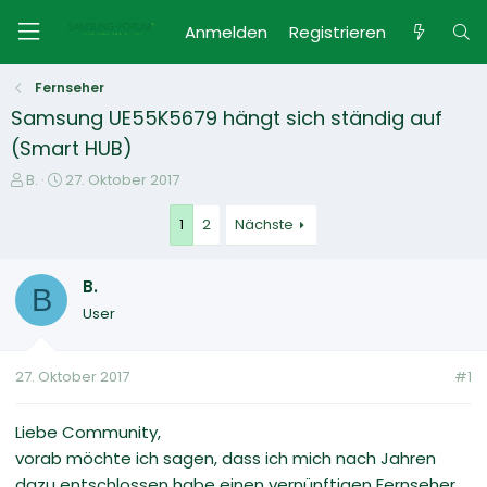
Anmelden
Registrieren
Fernseher
Samsung UE55K5679 hängt sich ständig auf
(Smart HUB)
E
E
B.
27. Oktober 2017
r
r
s
s
1
2
Nächste
t
t
e
e
B.
l
l
B
l
l
User
e
t
r
a
m
27. Oktober 2017
#1
Liebe Community,
vorab möchte ich sagen, dass ich mich nach Jahren
dazu entschlossen habe einen vernünftigen Fernseher