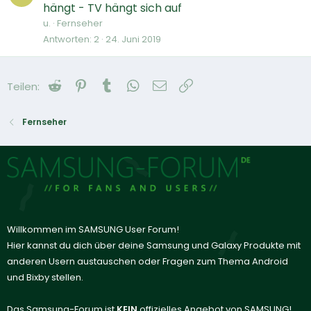
hängt - TV hängt sich auf
u.
Fernseher
Antworten
2
24. Juni 2019
Reddit
Pinterest
Tumblr
WhatsApp
E-Mail
Link
Teilen:
Fernseher
Willkommen im SAMSUNG User Forum!
Hier kannst du dich über deine Samsung und Galaxy Produkte mit
anderen Usern austauschen oder Fragen zum Thema Android
und Bixby stellen.
Das Samsung-Forum ist
KEIN
offizielles Angebot von SAMSUNG!