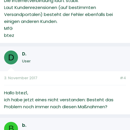
Die Internetverbindung läuft stabil.
Laut Kundenrezensionen (auf bestimmten
Versandportalen) besteht der Fehler ebenfalls bei
einigen anderen Kunden.
MfG
btez
D.
D
User
3. November 2017
#4
Hallo btez1,
ich habe jetzt eines nicht verstanden: Besteht das
Problem noch immer nach diesen Maßnahmen?
b.
B