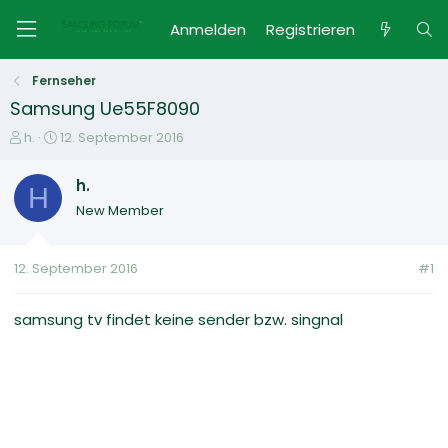
Anmelden
Registrieren
Fernseher
Samsung Ue55F8090
E
E
h.
12. September 2016
r
r
s
s
h.
H
t
t
New Member
e
e
l
l
l
l
12. September 2016
#1
e
t
r
a
m
samsung tv findet keine sender bzw. singnal