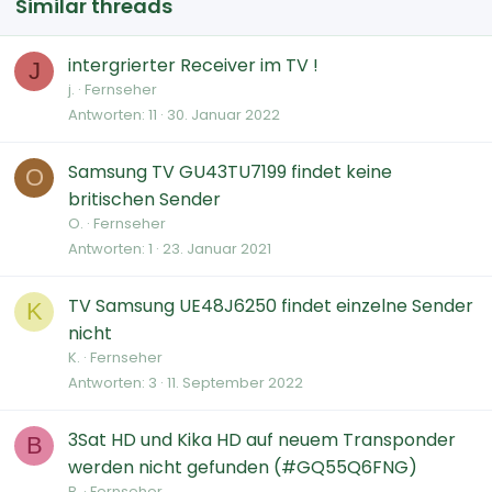
Similar threads
intergrierter Receiver im TV !
J
j.
Fernseher
Antworten
11
30. Januar 2022
Samsung TV GU43TU7199 findet keine
O
britischen Sender
O.
Fernseher
Antworten
1
23. Januar 2021
TV Samsung UE48J6250 findet einzelne Sender
K
nicht
K.
Fernseher
Antworten
3
11. September 2022
3Sat HD und Kika HD auf neuem Transponder
B
werden nicht gefunden (#GQ55Q6FNG)
B.
Fernseher