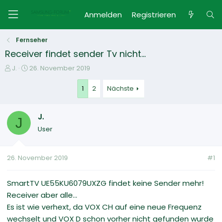
Anmelden
Registrieren
Fernseher
Receiver findet sender Tv nicht...
E
E
J.
26. November 2019
r
r
s
s
1
2
Nächste
t
t
e
e
J.
l
l
J
l
l
User
e
t
r
a
m
26. November 2019
#1
SmartTV UE55KU6079UXZG findet keine Sender mehr!
Receiver aber alle...
Es ist wie verhext, da VOX CH auf eine neue Frequenz
wechselt und VOX D schon vorher nicht gefunden wurde