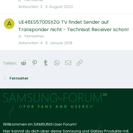
Antworten
3
3. August 2022
UE46ES5700SXZG TV findet Sender auf
A
Transponder nicht - Technisat Receiver schon!
a.
Fernseher
Antworten
4
5. Januar 2018
Reddit
Pinterest
Tumblr
WhatsApp
E-Mail
Link
Teilen:
Fernseher
Willkommen im SAMSUNG User Forum!
Hier kannst du dich über deine Samsung und Galaxy Produkte mit