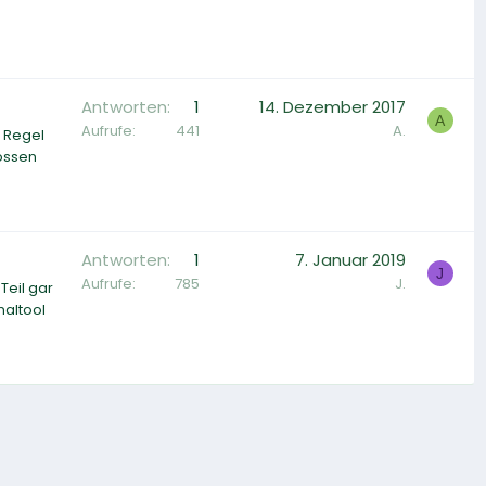
Antworten
1
14. Dezember 2017
A
Aufrufe
441
A.
 Regel
ossen
Antworten
1
7. Januar 2019
J
Aufrufe
785
J.
eil gar
naltool