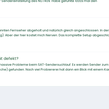
er Sendereinstellung des NU7409. Habe gefühlte 1000x mal den
nten Fernseher abgeholt und natürlich gleich angeschlossen. In der
). Aber der hier kostet mich Nerven. Das komplette Setup abgeschl
t defekt?
massive Probleme beim SAT-Sendersuchlauf. Es werden Sender zum T
che) gefunden. Nach viel Probiererei hat dann ein Blick mit einem Ka