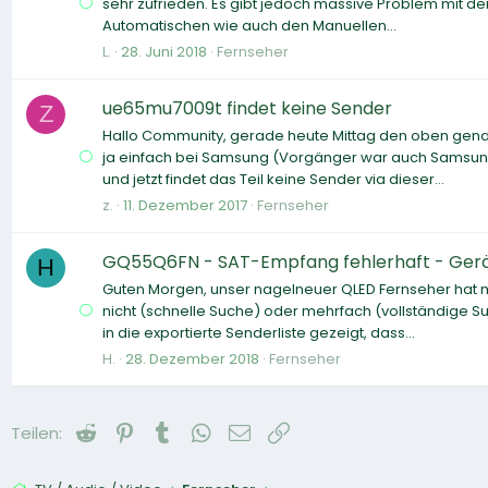
sehr zufrieden. Es gibt jedoch massive Problem mit d
Automatischen wie auch den Manuellen...
L.
28. Juni 2018
Fernseher
ue65mu7009t findet keine Sender
Z
Hallo Community, gerade heute Mittag den oben genan
ja einfach bei Samsung (Vorgänger war auch Samsung
und jetzt findet das Teil keine Sender via dieser...
z.
11. Dezember 2017
Fernseher
GQ55Q6FN - SAT-Empfang fehlerhaft - Gerä
H
Guten Morgen, unser nagelneuer QLED Fernseher hat 
nicht (schnelle Suche) oder mehrfach (vollständige Su
in die exportierte Senderliste gezeigt, dass...
H.
28. Dezember 2018
Fernseher
Reddit
Pinterest
Tumblr
WhatsApp
E-Mail
Link
Teilen: