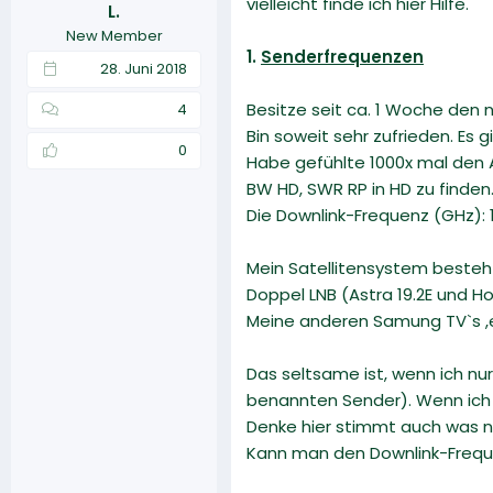
vielleicht finde ich hier Hilfe.
L.
r
a
New Member
m
1.
Senderfrequenzen
28. Juni 2018
Besitze seit ca. 1 Woche de
4
Bin soweit sehr zufrieden. Es
0
Habe gefühlte 1000x mal den 
BW HD, SWR RP in HD zu finden
Die Downlink-Frequenz (GHz): 11
Mein Satellitensystem besteh
Doppel LNB (Astra 19.2E und Ho
Meine anderen Samung TV`s ,e
Das seltsame ist, wenn ich nu
benannten Sender). Wenn ich bei
Denke hier stimmt auch was n
Kann man den Downlink-Frequen