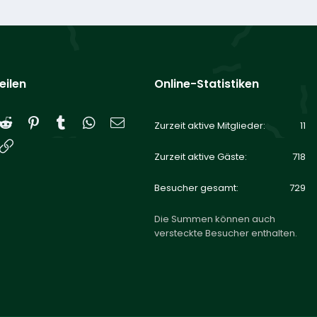
eilen
Online-Statistiken
Reddit
Pinterest
Tumblr
WhatsApp
E-Mail
Zurzeit aktive Mitglieder
11
Link
Zurzeit aktive Gäste
718
Besucher gesamt
729
Die Summen können auch
versteckte Besucher enthalten.