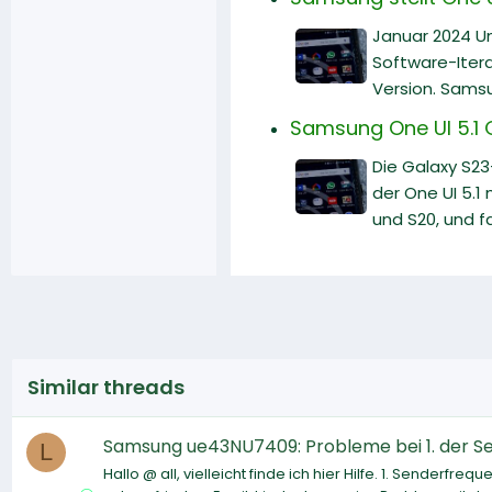
Januar 2024 Un
Software-Itera
Version. Samsu
Samsung One UI 5.1 
Die Galaxy S23
der One UI 5.1
und S20, und f
Similar threads
Samsung ue43NU7409: Probleme bei 1. der Sen
L
Hallo @ all, vielleicht finde ich hier Hilfe. 1. Sender