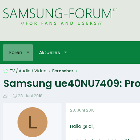
Foren
Aktuelles
TV / Audio / Video
Fernseher
Samsung ue40NU7409: Probl
E
E
L.
28. Juni 2018
r
r
s
s
28. Juni 2018
t
t
L
e
e
Hallo @ all,
l
l
l
l
e
t