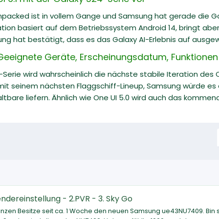
packed ist in vollem Gange und Samsung hat gerade die Gala
tion basiert auf dem Betriebssystem Android 14, bringt ab
ng hat bestätigt, dass es das Galaxy AI-Erlebnis auf ausgewä
Geeignete Geräte, Erscheinungsdatum, Funktionen 
-Serie wird wahrscheinlich die nächste stabile Iteration des
 mit seinem nächsten Flaggschiff-Lineup, Samsung würde es a
altbare liefern. Ähnlich wie One UI 5.0 wird auch das kommende
dereinstellung - 2.PVR - 3. Sky Go
frequenzen Besitze seit ca. 1 Woche den neuen Samsung ue43NU7409. Bin 