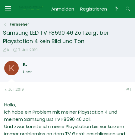
Anmelden
Registrieren
Fernseher
Samsung LED TV F8590 46 Zoll zeigt bei
Playstation 4 kein Bild und Ton
E
E
K.
7. Juli 2019
r
r
s
s
K.
K
t
t
User
e
e
l
l
l
l
7. Juli 2019
#1
e
t
r
a
m
Hallo,
ich habe ein Problem mit meiner Playstation 4 und
meinem Samsung LED TV F8590 46 Zoll.
Und zwar konnte ich meine Playstation bis vor kurzem
immer problemlos an dem TV Gerät anschliessen und