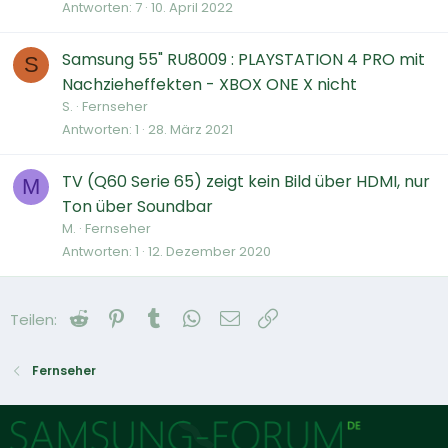
Antworten
7
10. April 2022
Samsung 55" RU8009 : PLAYSTATION 4 PRO mit
S
Nachzieheffekten - XBOX ONE X nicht
S.
Fernseher
Antworten
1
28. März 2021
TV (Q60 Serie 65) zeigt kein Bild über HDMI, nur
M
Ton über Soundbar
M.
Fernseher
Antworten
1
12. Dezember 2020
Reddit
Pinterest
Tumblr
WhatsApp
E-Mail
Link
Teilen:
Fernseher