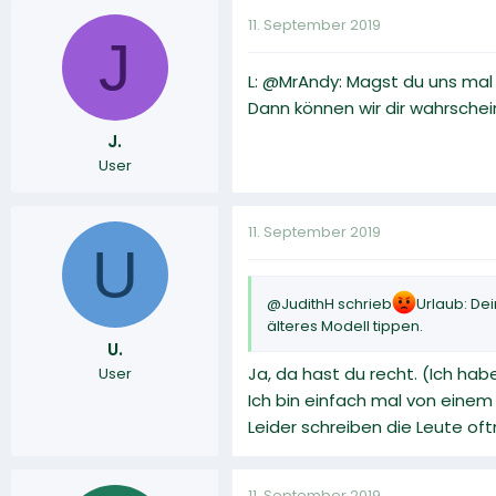
11. September 2019
J
L: @MrAndy: Magst du uns mal
Dann können wir dir wahrschein
J.
User
11. September 2019
U
@JudithH schrieb
Urlaub: De
älteres Modell tippen.
U.
Ja, da hast du recht. (Ich hab
User
Ich bin einfach mal von eine
Leider schreiben die Leute of
11. September 2019