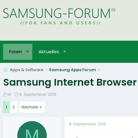
Foren
Aktuelles
Apps & Software
Samsung Apps Forum
Samsung Internet Browser 
E
E
M.
8. September 2019
r
r
s
s
1
2
Nächste
t
t
e
e
8. September 2019
l
l
M
l
l
e
t