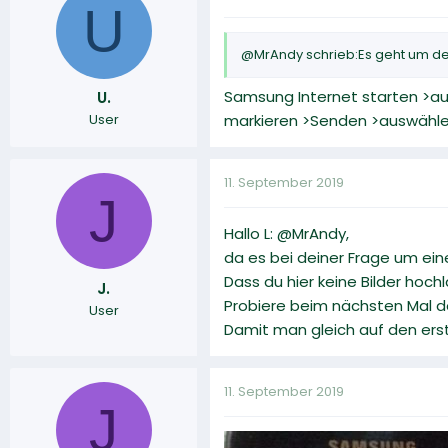
U
@MrAndy schrieb:Es geht um de
Samsung Internet starten >auf
U.
User
markieren >Senden >auswähle
11. September 2019
J
Hallo L: @MrAndy,
da es bei deiner Frage um eine
Dass du hier keine Bilder hoch
J.
Probiere beim nächsten Mal d
User
Damit man gleich auf den erste
11. September 2019
J