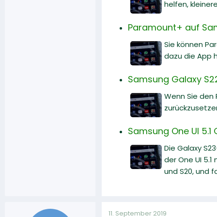
helfen, kleine
Paramount+ auf Sams
Sie können Par
dazu die App h
Samsung Galaxy S22:
Wenn Sie den P
zurückzusetzen
Samsung One UI 5.1 
Die Galaxy S23
der One UI 5.1
und S20, und f
11. September 2019