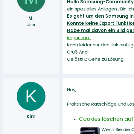
Hallo Samsung-Community
r
a
ein spezielles Anliegen . Bin ic
m
Es geht um den Samsung In
M.
Konnte keine Export Funktio
User
Habe mal davon ein Bild g
imgur.com
Kann leider nur den Link einfüg
Gruß Andi
Gelöst! L: Gehe zu Lösung.
K
Hey,
Praktische Ratschläge und Lö
Kim
Cookies löschen auf
Wenn Sie die 