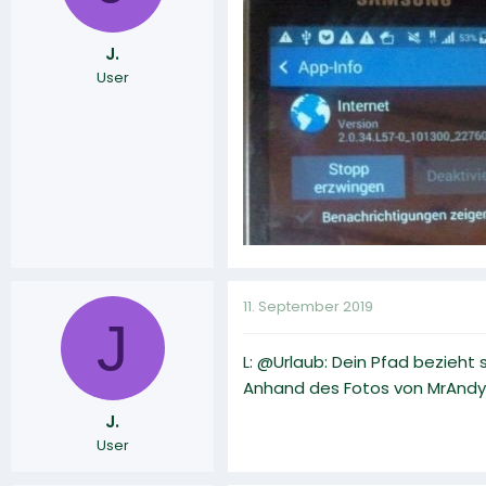
J.
User
11. September 2019
J
L: @Urlaub: Dein Pfad bezieht 
Anhand des Fotos von MrAndy w
J.
User