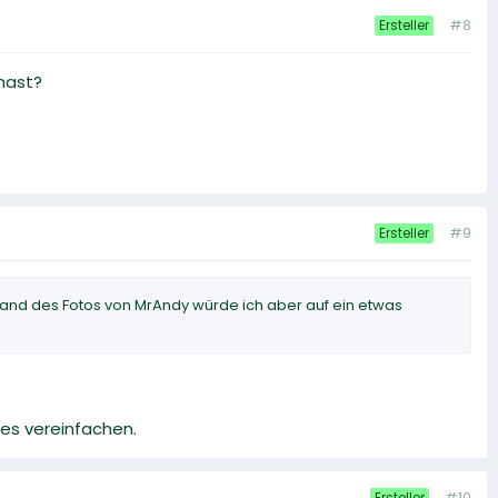
#8
Ersteller
hast?
#9
Ersteller
nhand des Fotos von MrAndy würde ich aber auf ein etwas
les vereinfachen.
#10
Ersteller