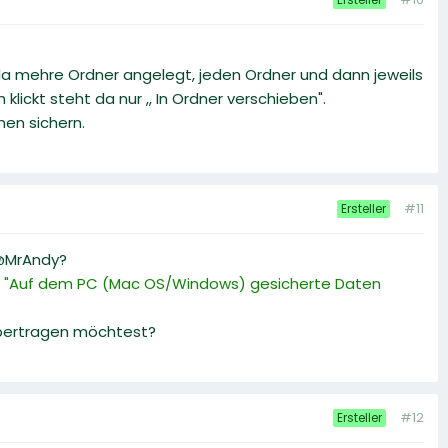
e da mehre Ordner angelegt, jeden Ordner und dann jeweils
lickt steht da nur ,, In Ordner verschieben".
en sichern.
#11
Ersteller
 @MrAndy?
er "Auf dem PC (Mac OS/Windows) gesicherte Daten
übertragen möchtest?
#12
Ersteller