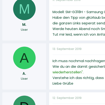
M
Modell: SM-G318H - Samsung G
Habe den Tipp von @Urlaub befo
die ganzen Links seperat sende
M.
Werde heuten Abend noch Sma
User
Tut mir leid, wenn ich von An
13. September 2019
A
Ich muss nochmal nachfragen:
Wie du an die damit gesicher
wiederherstellen"
.
A.
Verstehe ich das richtig, da
User
Liebe Grüße
12. September 2019