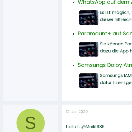
WhatsApp auf dem A
Es ist möglich
dieser hilfreic
Paramount+ auf Sams
Sie können Par
dazu die App h
Samsungs Dolby Atm
Samsungs IAMF
dafür Lizenzge
12. Juli 2020
S
hallo L: @Maik1986