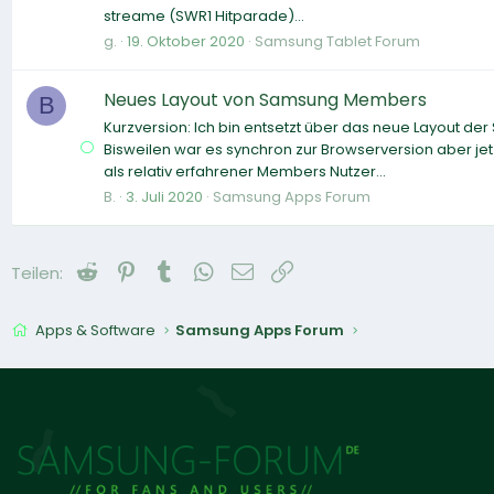
streame (SWR1 Hitparade)...
g.
19. Oktober 2020
Samsung Tablet Forum
Neues Layout von Samsung Members
B
Kurzversion: Ich bin entsetzt über das neue Layout 
Bisweilen war es synchron zur Browserversion aber jetz
als relativ erfahrener Members Nutzer...
B.
3. Juli 2020
Samsung Apps Forum
Reddit
Pinterest
Tumblr
WhatsApp
E-Mail
Link
Teilen:
Apps & Software
Samsung Apps Forum