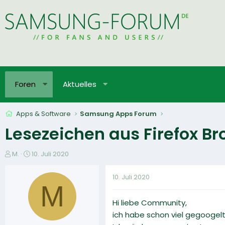
Foren
Aktuelles
Apps & Software
Samsung Apps Forum
Lesezeichen aus Firefox B
E
E
M.
10. Juli 2020
r
r
s
s
10. Juli 2020
t
t
M
e
e
Hi liebe Community,
l
l
l
l
ich habe schon viel gegoogelt,
e
t