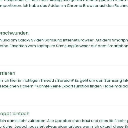
u importieren. Ich habe das Addon im Chrome Browser auf den Rechn
verschwunden
sen und am Galaxy S7 den Samsung Internet Browser. Auf dem Smartp
 Firefox-Favoriten vom Laptop im Samsung Browser auf dem Smartpho
rtieren
n ich hier im richtigen Thread / Bereich? Es geht um den Samsung Int
zeichen sichern? Konnte keine Export Funktion finden. Habe mal da
oppt einfach
 damit sehr zufrieden. Alle Updates sind drauf und alles läuft sehr 
rüche. Jedoch passiert etwas eigenartiges wenn ich aktuell diese S