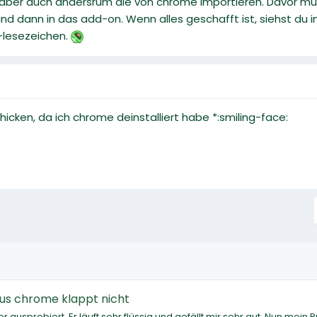
aber auch andersrum die von chrome importieren. Davor muss
d dann in das add-on. Wenn alles geschafft ist, siehst du
-lesezeichen.
hicken, da ich chrome deinstalliert habe *:smiling-face:
us chrome klappt nicht
usprobiert. Er läuft sehr flüssig und gefällt mir sehr gut. Nun mein 