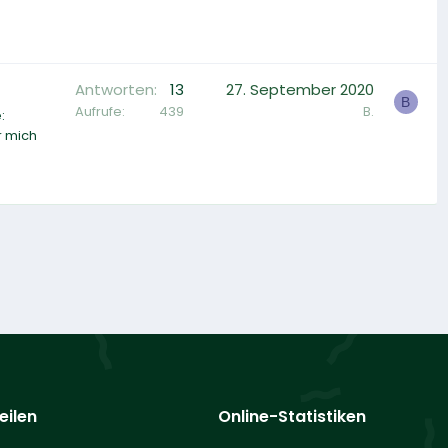
Antworten
13
27. September 2020
B
Aufrufe
439
B.
:
r mich
eilen
Online-Statistiken