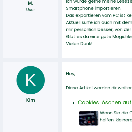
Ich würde gerne meine Lesez
M.
r
a
Smartphone importieren.
User
m
Das exportieren vom PC ist k
Aktuell surfe ich auch mit de
mir persönlich besser, von de
Gibt es da eine gute Mögichke
Vielen Dank!
K
Hey,
Diese Artikel werden dir weiter
Kim
Cookies löschen auf
Wenn Sie die 
helfen, kleine