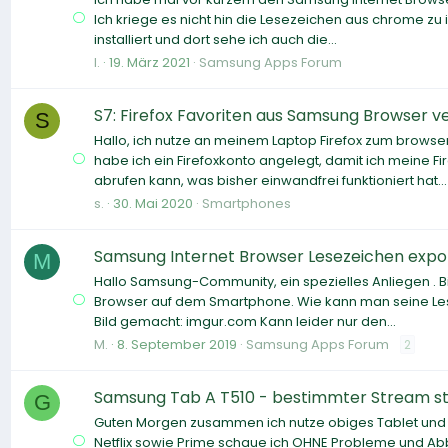
Ich kriege es nicht hin die Lesezeichen aus chrome z
installiert und dort sehe ich auch die...
l.
19. März 2021
Samsung Apps Forum
S7: Firefox Favoriten aus Samsung Browser 
S
Hallo, ich nutze an meinem Laptop Firefox zum brow
habe ich ein Firefoxkonto angelegt, damit ich meine
abrufen kann, was bisher einwandfrei funktioniert hat...
s.
30. Mai 2020
Smartphones
Samsung Internet Browser Lesezeichen expo
M
Hallo Samsung-Community, ein spezielles Anliegen . Bi
Browser auf dem Smartphone. Wie kann man seine Lese
Bild gemacht: imgur.com Kann leider nur den...
M.
8. September 2019
Samsung Apps Forum
2
Samsung Tab A T510 - bestimmter Stream st
G
Guten Morgen zusammen ich nutze obiges Tablet und bin
Netflix sowie Prime schaue ich OHNE Probleme und Abb