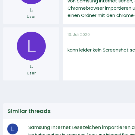
von Samsung Internet sehen, 
Chromebrowser importieren un
L.
einen Ordner mit den chrome
User
13. Juli 2020
L
kann leider kein Screenshot sc
L.
User
Similar threads
Samsung Internet Lesezeichen importieren a
L
Ich habe mal vor kurzem den Samsung Internet Browser a