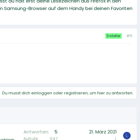
t du halt erst deine Lesezeichen aus Firefox in den
 im Samsung-Browser auf dem Handy bei deinen Favoriten
#5
Ersteller
Du musst dich einloggen oder registrieren, um hier zu antworten.
Antworten
5
21. März 2021
L
Aufrufe
547
l.
Problem.