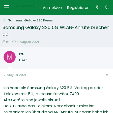
Anmelden
Registrieren
Samsung Galaxy S20 Forum
Samsung Galaxy S20 5G WLAN-Anrufe brechen
ab
E
E
m.
7. August 2021
r
r
s
s
m.
M
t
t
User
e
e
l
l
l
l
7. August 2021
#1
e
t
r
a
m
Ich habe ein Samsung Galaxy S20 5G, Vertrag bei der
Telekom mit 5G, zu Hause Fritz!Box 7490.
Alle Geräte sind jeweils aktuell.
Da zu Hause das Telekom-Netz absolut mies ist,
telefoniere ich über die WLAN-Anrufe. Nur dann habe ich