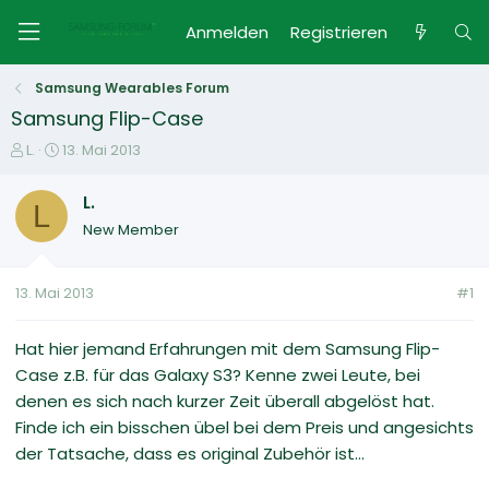
Anmelden
Registrieren
Samsung Wearables Forum
Samsung Flip-Case
E
E
L.
13. Mai 2013
r
r
s
s
L.
L
t
t
New Member
e
e
l
l
l
l
13. Mai 2013
#1
e
t
r
a
m
Hat hier jemand Erfahrungen mit dem Samsung Flip-
Case z.B. für das Galaxy S3? Kenne zwei Leute, bei
denen es sich nach kurzer Zeit überall abgelöst hat.
Finde ich ein bisschen übel bei dem Preis und angesichts
der Tatsache, dass es original Zubehör ist...