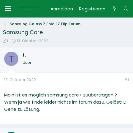
Anmelden
Registrieren
Samsung Galaxy Z Fold | Z Flip Forum
Samsung Care
E
E
t.
13. Oktober 2022
r
r
s
s
t.
T
t
t
User
e
e
l
l
l
l
13. Oktober 2022
#1
e
t
r
a
m
Moin ist es möglich samsung care+ zuübertragen ?
Wenn ja wie finde leider nichts im forum dazu. Gelöst! L:
Gehe zu Lösung.