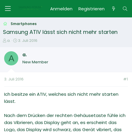
Anmelden
Registrieren
Smartphones
Samsung ATIV lässt sich nicht mehr starten
E
E
a.
3. Juli 2016
r
r
s
s
a.
A
t
t
New Member
e
e
l
l
l
l
3. Juli 2016
#1
e
t
r
a
m
Ich besitze ein ATIV, welches sich nicht mehr starten
lässt.
Nach dem Drücken der rechten Gehäusetaste fühle ich
das Vibrieren, das Display geht an, es erscheint das
Logo, das Display wird schwarz, das Gerät vibriert, das