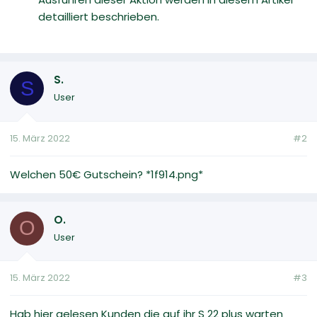
detailliert beschrieben.
S.
S
User
15. März 2022
#2
Welchen 50€ Gutschein? *1f914.png*
O.
O
User
15. März 2022
#3
Hab hier gelesen Kunden die auf ihr S 22 plus warten