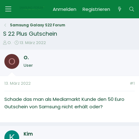
Anmelden
Registrieren
Samsung Galaxy S22 Forum
S 22 Plus Gutschein
E
E
O.
13. März 2022
r
r
s
s
O.
O
t
t
User
e
e
l
l
l
l
13. März 2022
#1
e
t
r
a
m
Schade das man als Mediamarkt Kunde den 50 Euro
Gutschein von Samsung nicht erhält oder?
Kim
K