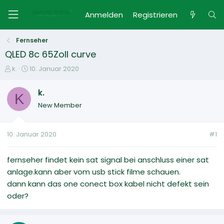
Anmelden
Registrieren
Fernseher
QLED 8c 65Zoll curve
E
E
k.
10. Januar 2020
r
r
s
s
k.
K
t
t
New Member
e
e
l
l
l
l
10. Januar 2020
#1
e
t
r
a
m
fernseher findet kein sat signal bei anschluss einer sat
anlage.kann aber vom usb stick filme schauen.
dann kann das one conect box kabel nicht defekt sein
oder?