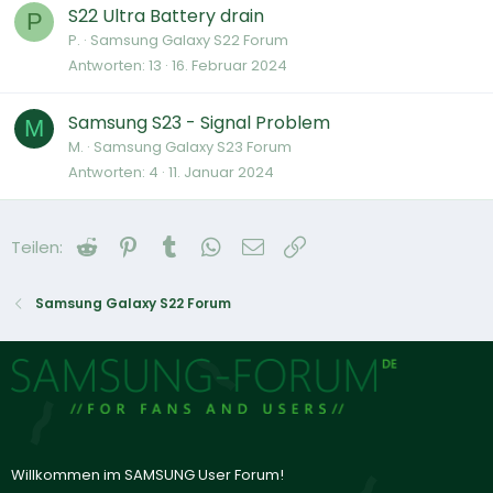
S22 Ultra Battery drain
P
P.
Samsung Galaxy S22 Forum
Antworten
13
16. Februar 2024
Samsung S23 - Signal Problem
M
M.
Samsung Galaxy S23 Forum
Antworten
4
11. Januar 2024
Reddit
Pinterest
Tumblr
WhatsApp
E-Mail
Link
Teilen:
Samsung Galaxy S22 Forum
Willkommen im SAMSUNG User Forum!