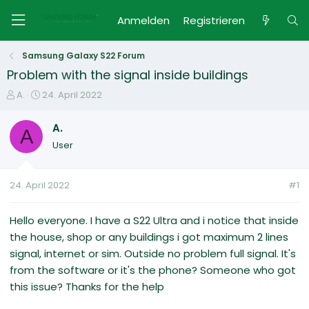
Anmelden
Registrieren
Samsung Galaxy S22 Forum
Problem with the signal inside buildings
E
E
A.
24. April 2022
r
r
s
s
A.
A
t
t
User
e
e
l
l
l
l
24. April 2022
#1
e
t
r
a
m
Hello everyone. I have a S22 Ultra and i notice that inside
the house, shop or any buildings i got maximum 2 lines
signal, internet or sim. Outside no problem full signal. It's
from the software or it's the phone? Someone who got
this issue? Thanks for the help