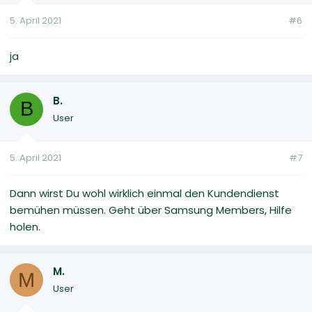
5. April 2021
#6
ja
B.
B
User
5. April 2021
#7
Dann wirst Du wohl wirklich einmal den Kundendienst
bemühen müssen. Geht über Samsung Members, Hilfe
holen.
M.
M
User