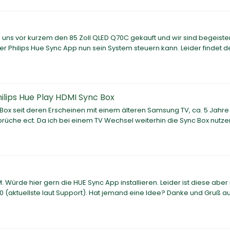
uns vor kurzem den 85 Zoll QLED Q70C gekauft und wir sind begeister
 Philips Hue Sync App nun sein System steuern kann. Leider findet d
lips Hue Play HDMI Sync Box
 Box seit deren Erscheinen mit einem älteren Samsung TV, ca. 5 Jahre 
bbrüche ect. Da ich bei einem TV Wechsel weiterhin die Sync Box nutze
rde hier gern die HUE Sync App installieren. Leider ist diese aber 
20 (aktuellste laut Support). Hat jemand eine Idee? Danke und Gruß a