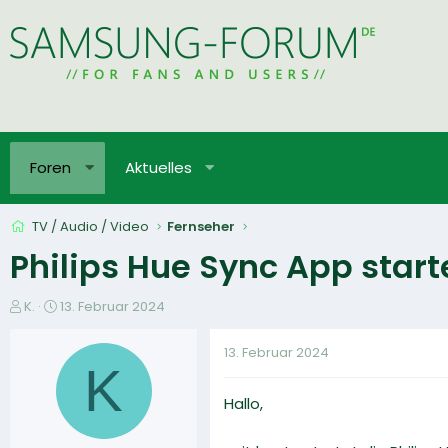
Foren
Aktuelles
TV / Audio / Video
Fernseher
Philips Hue Sync App start
E
E
K.
13. Februar 2024
r
r
s
s
13. Februar 2024
t
t
K
e
e
Hallo,
l
l
l
l
e
t