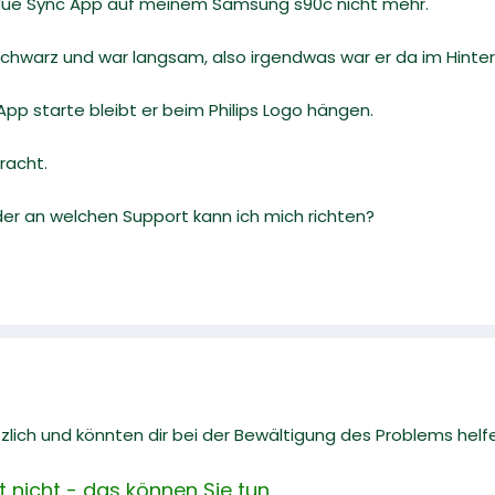
ps Hue Sync App auf meinem Samsung s90c nicht mehr.
schwarz und war langsam, also irgendwas war er da im Hinte
 App starte bleibt er beim Philips Logo hängen.
bracht.
der an welchen Support kann ich mich richten?
zlich und könnten dir bei der Bewältigung des Problems helf
 nicht - das können Sie tun