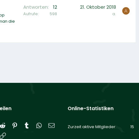
Antworten
12
21. Oktober 2018
A
Aufrufe
598
a.
App
 man die
eilen
Online-Statistiken
Reddit
Pinterest
Tumblr
WhatsApp
E-Mail
Zurzeit aktive Mitglieder
15
Link