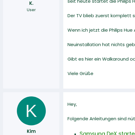
seit heute startet die Phili
K.
r
a
User
m
Der TV blieb zuerst komplett 
Wenn ich jetzt die Philips Hue
Neuinstallation hat nichts ge
Gibt es hier ein Walkaround o
Viele Grüße
K
Hey,
Folgende Anleitungen sind nüt
Kim
Samsung DeX startet