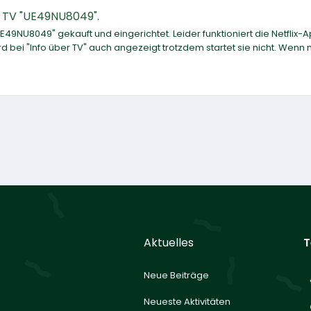
t TV "UE49NU8049".
49NU8049" gekauft und eingerichtet. Leider funktioniert die Netflix-
d bei "Info über TV" auch angezeigt trotzdem startet sie nicht. Wenn
Aktuelles
T
Neue Beiträge
Neueste Aktivitäten