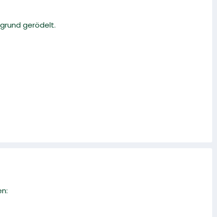
rgrund gerödelt.
en: