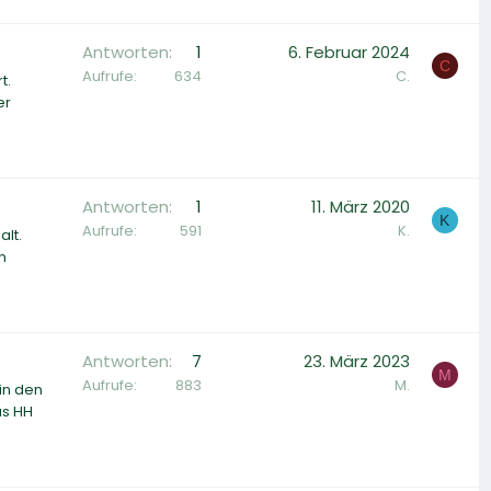
Antworten
1
6. Februar 2024
C
Aufrufe
634
C.
t.
er
Antworten
1
11. März 2020
K
Aufrufe
591
K.
alt.
n
Antworten
7
23. März 2023
M
Aufrufe
883
M.
in den
us HH