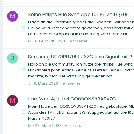
Keine Philips Hue Sync App für 85 Zoll Q70C
M
Frage an die Community oder die Experten. Wir haben 
Online wird unter anderem geworben, dass man mit der
Fernseher die App nicht im Samsung App Store? Ist...
M.
6. Februar 2024
Fernseher
Samsung UE70RU7099UXZG kein Signal mit Phi
J
Hallo an die Community, ich nutze die Philips Hue Sync
Funktioniert problemlos, keine Aussetzer, keine Bilda
möchte, bin ich bei Samsung geblieben mit...
J.
9. März 2020
Fernseher
Hue Sync App bei GQ65QN85BATXZG
M
Moin. Habe den GQ65QN85BATXZG neu gekauft bei MM. Wü
Apps des TV nicht findbar. SW ist upgedatet auf die 10
Martin 7163137
M.
23. März 2023
Fernseher