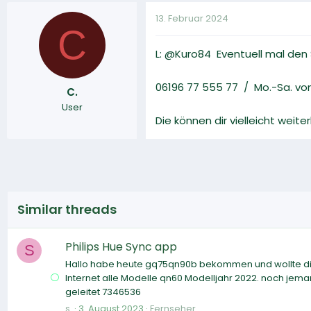
13. Februar 2024
C
L: @Kuro84 Eventuell mal den
06196 77 555 77 / Mo.-Sa. vo
C.
User
Die können dir vielleicht weiter
Similar threads
Philips Hue Sync app
S
Hallo habe heute gq75qn90b bekommen und wollte die P
Internet alle Modelle qn60 Modelljahr 2022. noch jema
geleitet 7346536
s.
3. August 2023
Fernseher