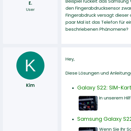
Beispiel ruckelt das Samsung
E.
r
a
den Fingerabdrucksensor zwar
User
m
Fingerabdruck versagt dieser d
paar Mal ist das Telefon für 
beschriebenen Phänomene?
K
Hey,
Diese Lösungen und Anleitung
Kim
Galaxy S22: SIM-Karte
In unserem Hilf
Samsung Galaxy S22 
Wenn Sie Ihr 