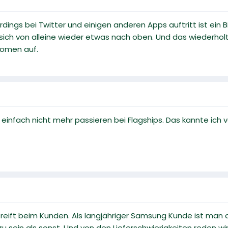
rdings bei Twitter und einigen anderen Apps auftritt ist ein B
sich von alleine wieder etwas nach oben. Und das wiederholt
änomen auf.
infach nicht mehr passieren bei Flagships. Das kannte ich vo
eift beim Kunden. Als langjähriger Samsung Kunde ist man da 
u sein als sonst. Und von den Lieferschwierigkeiten reden wir