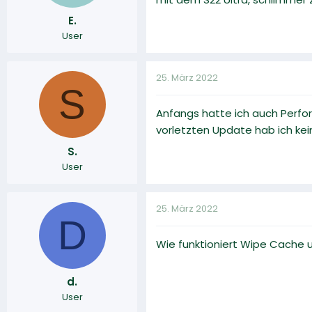
E.
User
25. März 2022
S
Anfangs hatte ich auch Perfo
vorletzten Update hab ich kein
S.
User
25. März 2022
D
Wie funktioniert Wipe Cache 
d.
User