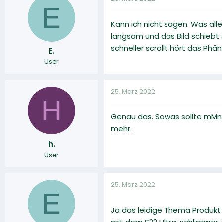
E
Kann ich nicht sagen. Was alle
langsam und das Bild schiebt 
schneller scrollt hört das Ph
E.
User
25. März 2022
H
Genau das. Sowas sollte mMn e
mehr.
h.
User
25. März 2022
E
Ja das leidige Thema Produkt r
mit dem S22 Ultra, schlimmer z