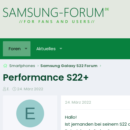
Foren
Aktuelles
Smartphones
Samsung Galaxy S22 Forum
Performance S22+
E
E
E.
24. März 2022
r
r
s
s
24. März 2022
t
t
E
e
e
Hallo!
l
l
l
l
Ist jemanden bei seinem S22 o
e
t