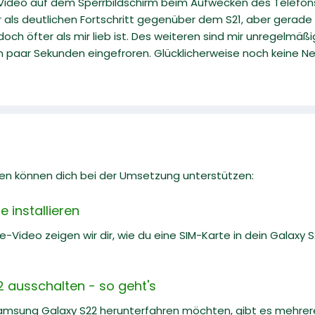
 Video auf dem Sperrbildschirm beim Aufwecken des Telefon
 als deutlichen Fortschritt gegenüber dem S21, aber gera
och öfter als mir lieb ist. Des weiteren sind mir unregelmäß
ein paar Sekunden eingefroren. Glücklicherweise noch keine 
en können dich bei der Umsetzung unterstützen:
 installieren
e-Video zeigen wir dir, wie du eine SIM-Karte in dein Galaxy S22
ausschalten - so geht's
Samsung Galaxy S22 herunterfahren möchten, gibt es mehrere