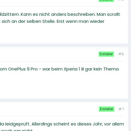
ildzittern. Kann es nicht anders beschreiben. Man scrollt
 sich an der selben Stelle. Erst wenn man wieder
#6
Ersteller
m OnePlus 9 Pro - war beim Xperia 1 III gar kein Thema
#7
Ersteller
leidgeprüft. Allerdings scheint es dieses Jahr, vor allem
 noch gar nicht.