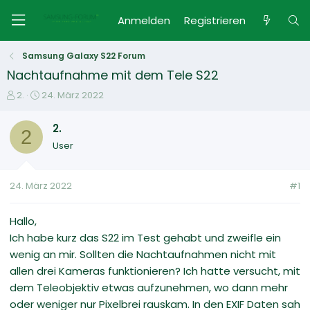
Anmelden
Registrieren
Samsung Galaxy S22 Forum
Nachtaufnahme mit dem Tele S22
E
E
2.
24. März 2022
r
r
s
s
2.
2
t
t
User
e
e
l
l
l
l
24. März 2022
#1
e
t
r
a
m
Hallo,
Ich habe kurz das S22 im Test gehabt und zweifle ein
wenig an mir. Sollten die Nachtaufnahmen nicht mit
allen drei Kameras funktionieren? Ich hatte versucht, mit
dem Teleobjektiv etwas aufzunehmen, wo dann mehr
oder weniger nur Pixelbrei rauskam. In den EXIF Daten sah