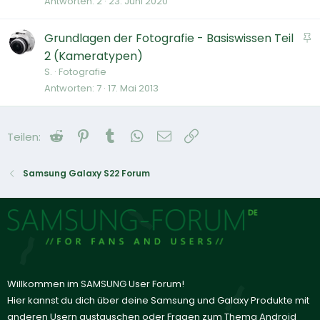
Antworten
2
23. Juni 2020
A
Grundlagen der Fotografie - Basiswissen Teil
n
2 (Kameratypen)
g
S.
Fotografie
e
Antworten
7
17. Mai 2013
p
i
Reddit
Pinterest
Tumblr
WhatsApp
E-Mail
Link
Teilen:
n
n
t
Samsung Galaxy S22 Forum
Willkommen im SAMSUNG User Forum!
Hier kannst du dich über deine Samsung und Galaxy Produkte mit
anderen Usern austauschen oder Fragen zum Thema Android