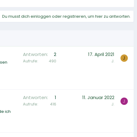
Du musst dich einloggen oder registrieren, um hier zu antworten.
Antworten
2
17. April 2021
J
Aufrufe
490
J.
ssen
Antworten
1
11. Januar 2022
J
Aufrufe
416
J.
de ich