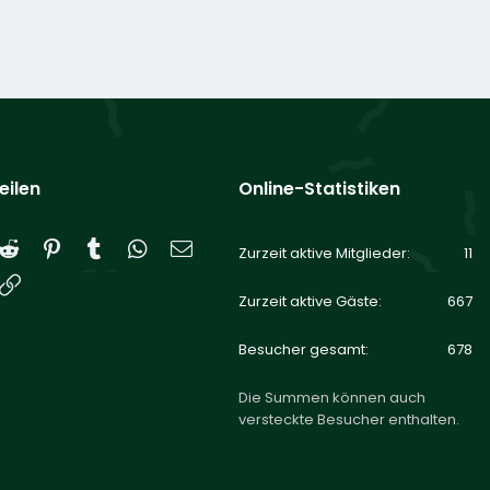
eilen
Online-Statistiken
Reddit
Pinterest
Tumblr
WhatsApp
E-Mail
Zurzeit aktive Mitglieder
11
Link
Zurzeit aktive Gäste
667
Besucher gesamt
678
Die Summen können auch
versteckte Besucher enthalten.