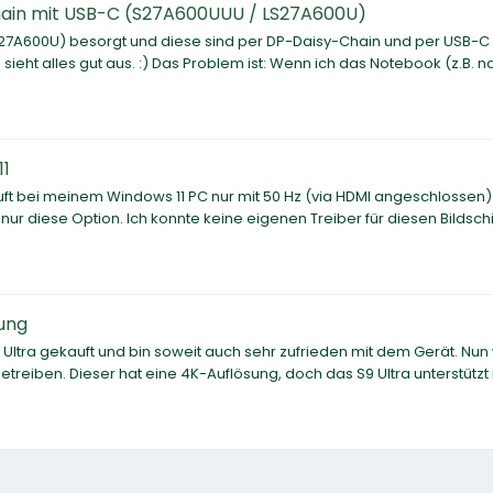
Chain mit USB-C (S27A600UUU / LS27A600U)
S27A600U) besorgt und diese sind per DP-Daisy-Chain und per USB-
ieht alles gut aus. :) Das Problem ist: Wenn ich das Notebook (z.B. n
11
t bei meinem Windows 11 PC nur mit 50 Hz (via HDMI angeschlossen)
nur diese Option. Ich konnte keine eigenen Treiber für diesen Bildsch
ung
 Ultra gekauft und bin soweit auch sehr zufrieden mit dem Gerät. Nun 
eiben. Dieser hat eine 4K-Auflösung, doch das S9 Ultra unterstützt 