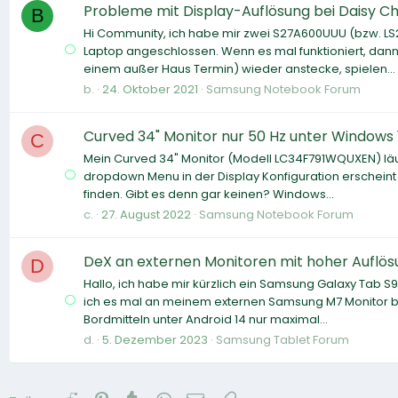
Probleme mit Display-Auflösung bei Daisy 
B
Hi Community, ich habe mir zwei S27A600UUU (bzw. L
Laptop angeschlossen. Wenn es mal funktioniert, dann s
einem außer Haus Termin) wieder anstecke, spielen...
b.
24. Oktober 2021
Samsung Notebook Forum
Curved 34" Monitor nur 50 Hz unter Windows 
C
Mein Curved 34" Monitor (Modell LC34F791WQUXEN) läuf
dropdown Menu in der Display Konfiguration erscheint 
finden. Gibt es denn gar keinen? Windows...
c.
27. August 2022
Samsung Notebook Forum
DeX an externen Monitoren mit hoher Auflös
D
Hallo, ich habe mir kürzlich ein Samsung Galaxy Tab S9
ich es mal an meinem externen Samsung M7 Monitor betr
Bordmitteln unter Android 14 nur maximal...
d.
5. Dezember 2023
Samsung Tablet Forum