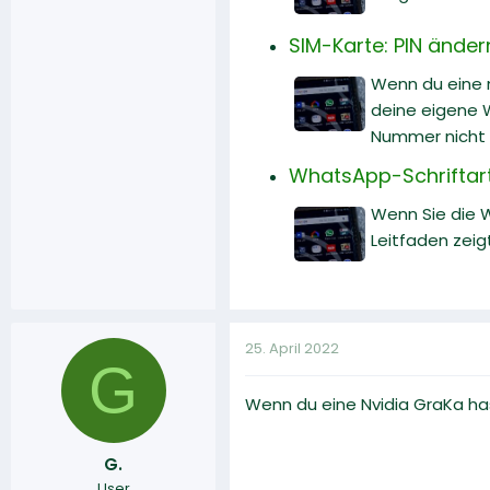
SIM-Karte: PIN ände
Wenn du eine n
deine eigene W
Nummer nicht 
WhatsApp-Schriftart
Wenn Sie die W
Leitfaden zeig
25. April 2022
G
Wenn du eine Nvidia GraKa has
G.
User