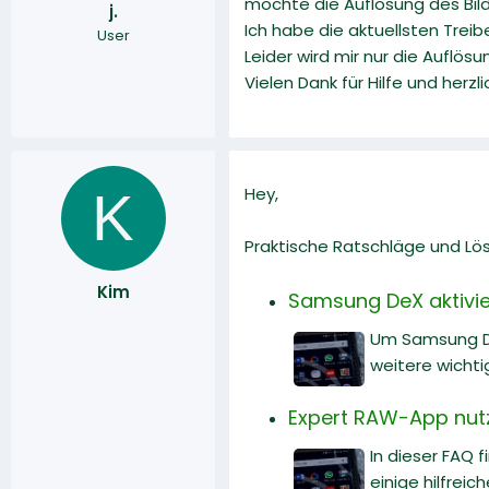
möchte die Auflösung des Bil
j.
r
a
Ich habe die aktuellsten Trei
User
m
Leider wird mir nur die Auflö
Vielen Dank für Hilfe und herz
K
Hey,
Praktische Ratschläge und Lö
Kim
Samsung DeX aktivier
Um Samsung DeX
weitere wichti
Expert RAW-App nut
In dieser FAQ 
einige hilfreich