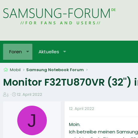
Foren
Aktuelles
Mobil
Samsung Notebook Forum
Monitor F32TU870VR (32") 
E
E
j.
12. April 2022
r
r
s
s
12. April 2022
t
t
J
e
e
Moin.
l
l
l
l
Ich betreibe meinen Samsung
e
t