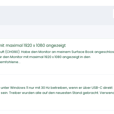
it maximal 1920 x 1080 angezeigt
kauft (CHG90). Habe den Monitor an meinem Surface Book angeschlo
für den Monitor mit maximal 1920 x 1080 angezeigt in den
 emfohlene...
7 unter Windows 11 nur mit 30 Hz betreiben, wenn er über USB-C direkt
h sein. Treiber wurden alle auf den neuesten Stand gebracht. Verwen