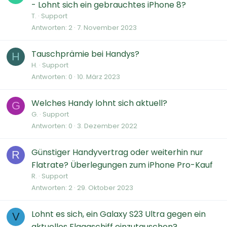
- Lohnt sich ein gebrauchtes iPhone 8?
T.
Support
Antworten
2
7. November 2023
Tauschprämie bei Handys?
H
H.
Support
Antworten
0
10. März 2023
Welches Handy lohnt sich aktuell?
G
G.
Support
Antworten
0
3. Dezember 2022
Günstiger Handyvertrag oder weiterhin nur
R
Flatrate? Überlegungen zum iPhone Pro-Kauf
R.
Support
Antworten
2
29. Oktober 2023
Lohnt es sich, ein Galaxy S23 Ultra gegen ein
V
aktuelles Flaggschiff einzutauschen?