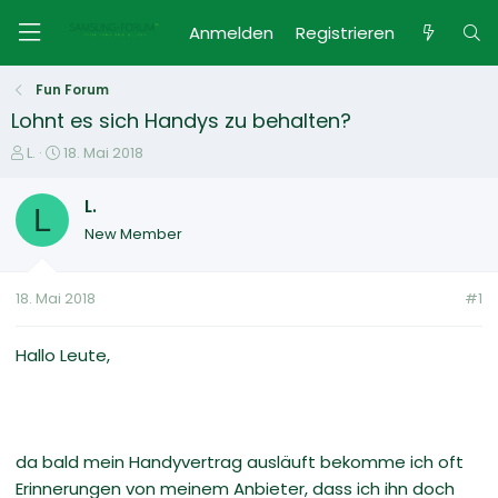
Anmelden
Registrieren
Fun Forum
Lohnt es sich Handys zu behalten?
E
E
L.
18. Mai 2018
r
r
s
s
L.
L
t
t
New Member
e
e
l
l
l
l
18. Mai 2018
#1
e
t
r
a
m
Hallo Leute,
da bald mein Handyvertrag ausläuft bekomme ich oft
Erinnerungen von meinem Anbieter, dass ich ihn doch