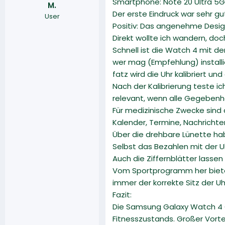
Smartphone: Note 20 Ultra 5G
M.
r
a
Der erste Eindruck war sehr gut
User
m
Positiv: Das angenehme Desig
Direkt wollte ich wandern, doc
Schnell ist die Watch 4 mit d
wer mag (Empfehlung) installi
fatz wird die Uhr kalibriert und
Nach der Kalibrierung teste ic
relevant, wenn alle Gegebenhe
Für medizinische Zwecke sind 
Kalender, Termine, Nachrichte
Über die drehbare Lünette hab
Selbst das Bezahlen mit der U
Auch die Ziffernblätter lassen
Vom Sportprogramm her bietet 
immer der korrekte Sitz der Uh
Fazit:
Die Samsung Galaxy Watch 4 C
Fitnesszustands. Großer Vort