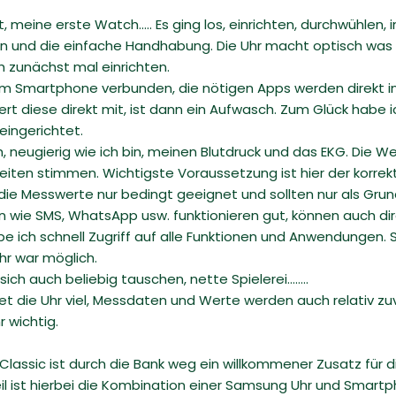
, meine erste Watch..... Es ging los, einrichten, durchwühlen, i
n und die einfache Handhabung. Die Uhr macht optisch was 
h zunächst mal einrichten.
em Smartphone verbunden, die nötigen Apps werden direkt ins
ert diese direkt mit, ist dann ein Aufwasch. Zum Glück habe
 eingerichtet.
h, neugierig wie ich bin, meinen Blutdruck und das EKG. Die W
iten stimmen. Wichtigste Voraussetzung ist hier der korrekte
die Messwerte nur bedingt geeignet und sollten nur als Grun
n wie SMS, WhatsApp usw. funktionieren gut, können auch di
e ich schnell Zugriff auf alle Funktionen und Anwendungen. 
hr war möglich.
 sich auch beliebig tauschen, nette Spielerei……..
die Uhr viel, Messdaten und Werte werden auch relativ zuve
r wichtig.
lassic ist durch die Bank weg ein willkommener Zusatz für 
eil ist hierbei die Kombination einer Samsung Uhr und Smar