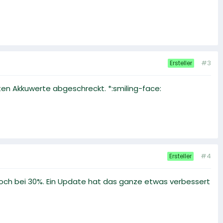
#3
Ersteller
hten Akkuwerte abgeschreckt. *:smiling-face:
#4
Ersteller
r noch bei 30%. Ein Update hat das ganze etwas verbessert