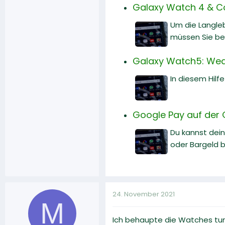
Galaxy Watch 4 & Co.
Um die Langleb
müssen Sie ber
Galaxy Watch5: Wea
In diesem Hilf
Google Pay auf der G
Du kannst dei
oder Bargeld b
24. November 2021
M
Ich behaupte die Watches tun s