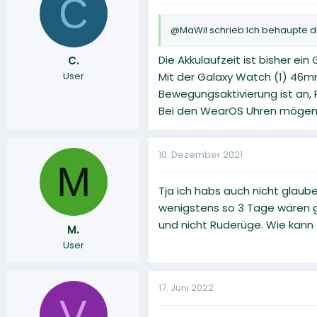
C
@MaWil schrieb:Ich behaupte die
Die Akkulaufzeit ist bisher ei
C.
User
Mit der Galaxy Watch (1) 46m
Bewegungsaktivierung ist an, 
Bei den WearOS Uhren mögen d
10. Dezember 2021
M
Tja ich habs auch nicht glaube
wenigstens so 3 Tage wären gu
und nicht Ruderüge. Wie kann 
M.
User
17. Juni 2022
V