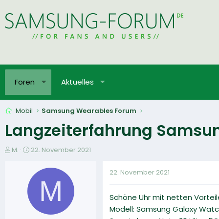
Foren
Aktuelles
Mobil
Samsung Wearables Forum
Langzeiterfahrung Samsun
E
E
M.
22. November 2021
r
r
s
s
22. November 2021
t
t
M
e
e
Schöne Uhr mit netten Vortei
l
l
l
l
Modell: Samsung Galaxy Watch
e
t