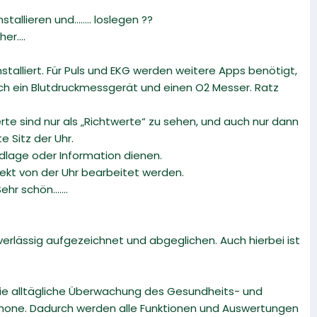
nstallieren und…….. loslegen ??
her….
talliert. Für Puls und EKG werden weitere Apps benötigt,
 ich ein Blutdruckmessgerät und einen O2 Messer. Ratz
erte sind nur als „Richtwerte“ zu sehen, und auch nur dann
 Sitz der Uhr.
dlage oder Information dienen.
rekt von der Uhr bearbeitet werden.
Sehr schön…….
rlässig aufgezeichnet und abgeglichen. Auch hierbei ist
die alltägliche Überwachung des Gesundheits- und
tphone. Dadurch werden alle Funktionen und Auswertungen