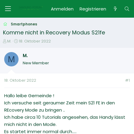
Anmelden
Registrieren
Smartphones
Komme nicht in Recovery Modus S21fe
E
E
M.
18. Oktober 2022
r
r
s
s
M.
M
t
t
New Member
e
e
l
l
l
l
18. Oktober 2022
#1
e
t
r
a
m
Hallo leibe Gemeinde !
Ich versuche seit geraumer Zeit mein S21 FE in den
REcovery Mode zu bringen ..
Ich habe circa 10 Tutorials angesehen, das Handy lässt
mich nicht in den Mode.
Es startet immer normal durch.....