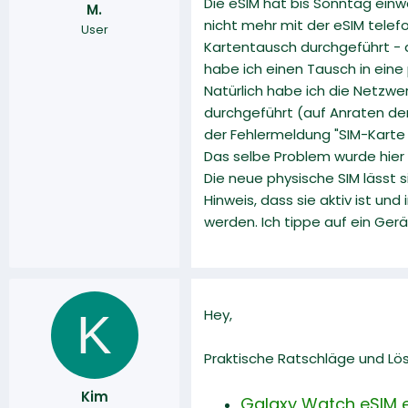
Die eSIM hat bis Sonntag einwa
M.
r
a
nicht mehr mit der eSIM telef
User
m
Kartentausch durchgeführt - a
habe ich einen Tausch in eine p
Natürlich habe ich die Netzwe
durchgeführt (auf Anraten der
der Fehlermeldung "SIM-Karte 
Das selbe Problem wurde hier s
Die neue physische SIM lässt 
Hinweis, dass sie aktiv ist und
werden. Ich tippe auf ein Ge
K
Hey,
Praktische Ratschläge und Lö
Kim
Galaxy Watch eSIM ei