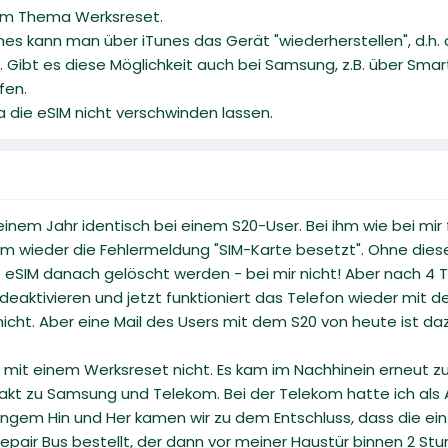
zum Thema Werksreset.
es kann man über iTunes das Gerät "wiederherstellen", d.h. 
t. Gibt es diese Möglichkeit auch bei Samsung, z.B. über Smar
fen.
 die eSIM nicht verschwinden lassen.
einem Jahr identisch bei einem S20-User. Bei ihm wie bei mir
am wieder die Fehlermeldung "SIM-Karte besetzt". Ohne dies
ie eSIM danach gelöscht werden - bei mir nicht! Aber nach 
 deaktivieren und jetzt funktioniert das Telefon wieder mit 
 nicht. Aber eine Mail des Users mit dem S20 von heute ist da
 mit einem Werksreset nicht. Es kam im Nachhinein erneut z
akt zu Samsung und Telekom. Bei der Telekom hatte ich als A
gem Hin und Her kamen wir zu dem Entschluss, dass die einz
air Bus bestellt, der dann vor meiner Haustür binnen 2 S