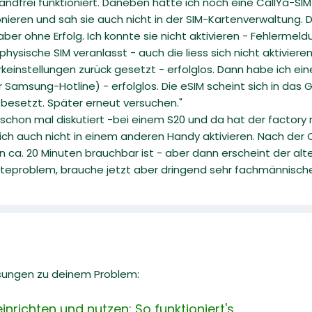
ndfrei funktioniert. Daneben hatte ich noch eine CallYa-SIM 
onieren und sah sie auch nicht in der SIM-Kartenverwaltung. 
ber ohne Erfolg. Ich konnte sie nicht aktivieren - Fehlermel
hysische SIM veranlasst - auch die liess sich nicht aktivieren
rkeinstellungen zurück gesetzt - erfolglos. Dann habe ich ei
 Samsung-Hotline) - erfolglos. Die eSIM scheint sich in das
besetzt. Später erneut versuchen."
chon mal diskutiert -bei einem S20 und da hat der factory re
sich auch nicht in einem anderen Handy aktivieren. Nach der
 in ca. 20 Minuten brauchbar ist - aber dann erscheint der alt
räteproblem, brauche jetzt aber dringend sehr fachmännisch
sungen zu deinem Problem:
nrichten und nutzen: So funktioniert's