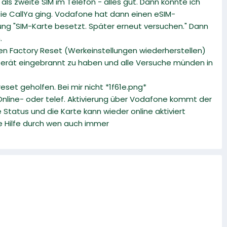
als zweite SIM im Telefon - alles gut. Dann konnte ich
Die CallYa ging. Vodafone hat dann einen eSIM-
dung "SIM-Karte besetzt. Später erneut versuchen." Dann
.
nen Factory Reset (Werkeinstellungen wiederherstellen)
 Gerät eingebrannt zu haben und alle Versuche münden in
set geholfen. Bei mir nicht *1f61e.png*
 Online- oder telef. Aktivierung über Vodafone kommt der
e Status und die Karte kann wieder online aktiviert
e Hilfe durch wen auch immer