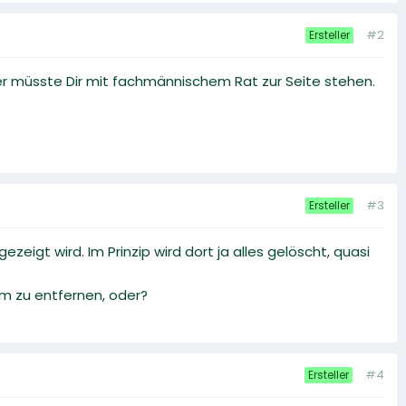
#2
Ersteller
r müsste Dir mit fachmännischem Rat zur Seite stehen.
#3
Ersteller
zeigt wird. Im Prinzip wird dort ja alles gelöscht, quasi
im zu entfernen, oder?
#4
Ersteller