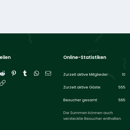
eilen
Online-Statistiken
Reddit
Pinterest
Tumblr
WhatsApp
E-Mail
Zurzeit aktive Mitglieder
10
Link
Zurzeit aktive Gäste
555
Besucher gesamt
565
Die Summen können auch
versteckte Besucher enthalten.