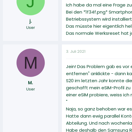
J
Ich habe da mal eine Frage 
Bei den *1f34f.png* Smartphon
Betriebssystem wird installier
j.
Das müsste hier eigentlich hel
User
Das normale Werksreset hat ja
3. Juli 2021
M
Jein! Das Problem gab es vor 
entfernen" anklickte - dann k
S20 im letzten Jahr konnte d
M.
geschafft mein eSIM-Profil zu
User
einer eSIM probiere, weiss ich
"
Naja, so ganz behoben war es
Hatte dann ewig parallel Kont
Abteilung. Und nach wochenlan
Habe deshalb den Samsung Rep