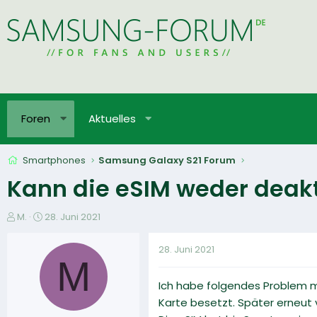
Foren
Aktuelles
Smartphones
Samsung Galaxy S21 Forum
Kann die eSIM weder deakt
E
E
M.
28. Juni 2021
r
r
s
s
28. Juni 2021
t
t
M
e
e
Ich habe folgendes Problem mi
l
l
l
l
Karte besetzt. Später erneut 
e
t