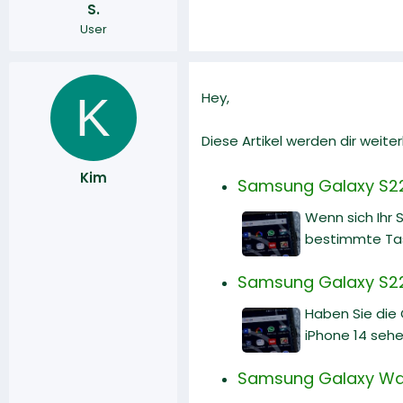
S.
r
a
User
m
K
Hey,
Diese Artikel werden dir weiter
Kim
Samsung Galaxy S22 
Wenn sich Ihr 
bestimmte Tast
Samsung Galaxy S22 
Haben Sie die
iPhone 14 sehe
Samsung Galaxy Watc