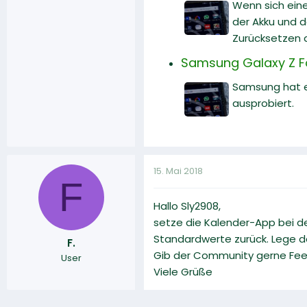
Wenn sich eine
der Akku und d
Zurücksetzen 
Samsung Galaxy Z Fol
Samsung hat en
ausprobiert.
15. Mai 2018
F
Hallo Sly2908,
setze die Kalender-App bei de
Standardwerte zurück. Lege da
F.
Gib der Community gerne Fe
User
Viele Grüße