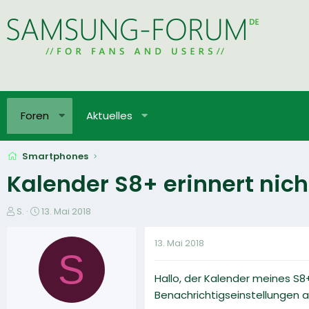
Foren
Aktuelles
Smartphones
Kalender S8+ erinnert nic
E
E
S.
13. Mai 2018
r
r
s
s
13. Mai 2018
t
t
S
e
e
Hallo, der Kalender meines S8
l
l
l
l
Benachrichtigseinstellungen al
e
t