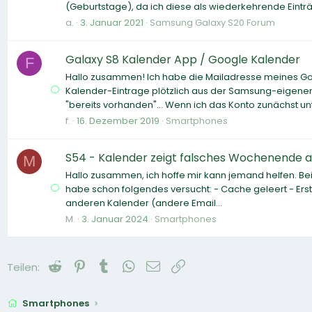
(Geburtstage), da ich diese als wiederkehrende Einträ
a.
3. Januar 2021
Samsung Galaxy S20 Forum
Galaxy S8 Kalender App / Google Kalender
F
Hallo zusammen! Ich habe die Mailadresse meines Go
Kalender-Eintrage plötzlich aus der Samsung-eigenen
"bereits vorhanden"... Wenn ich das Konto zunächst unt
f.
16. Dezember 2019
Smartphones
S54 - Kalender zeigt falsches Wochenende 
M
Hallo zusammen, ich hoffe mir kann jemand helfen. Bei
habe schon folgendes versucht: - Cache geleert - Erst
anderen Kalender (andere Email...
M.
3. Januar 2024
Smartphones
Reddit
Pinterest
Tumblr
WhatsApp
E-Mail
Link
Teilen:
Smartphones