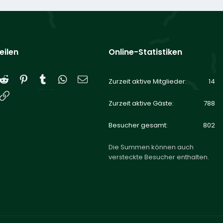
eilen
Online-Statistiken
Reddit
Pinterest
Tumblr
WhatsApp
E-Mail
Zurzeit aktive Mitglieder
14
Link
Zurzeit aktive Gäste
788
Besucher gesamt
802
Die Summen können auch
versteckte Besucher enthalten.