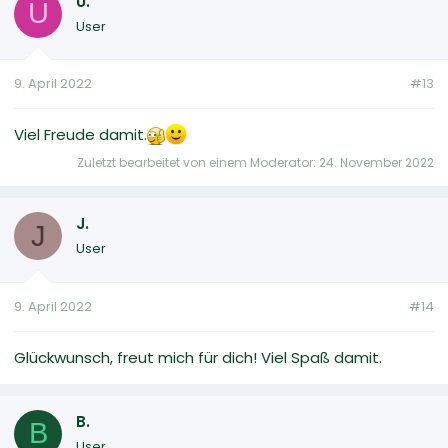
U.
U
User
9. April 2022
#13
Viel Freude damit.
Zuletzt bearbeitet von einem Moderator:
24. November 2022
J.
J
User
9. April 2022
#14
Glückwunsch, freut mich für dich! Viel Spaß damit.
B.
B
User