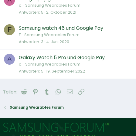
A
a.
Samsung Wearables Forum
Antworten
5
2. Oktober 2021
Samsung watch 46 und Google Pay
F
F.
Samsung Wearables Forum
Antworten
3
4. Juni 2020
Galaxy Watch 5 Pro und Google Pay
A
a.
Samsung Wearables Forum
Antworten
5
19. September 2022
Reddit
Pinterest
Tumblr
WhatsApp
E-Mail
Link
Teilen:
Samsung Wearables Forum