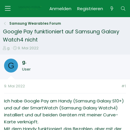
Anmelden
Registrieren
Samsung Wearables Forum
Google Pay funktioniert auf Samsung Galaxy
Watch4 nicht
E
E
g.
9. Mai 2022
r
r
s
s
g.
G
t
t
User
e
e
l
l
l
l
9. Mai 2022
#1
e
t
r
a
m
Ich habe Google Pay am Handy (Samsung Galaxy S10+)
und auf der SmartWatch (Samsung Galaxy Watch4)
installiert und auf beiden Geräten mit meiner Curve-
Karte verknüpft.
Mit dem Handy funktioniert das Bezahlen, aber mit der