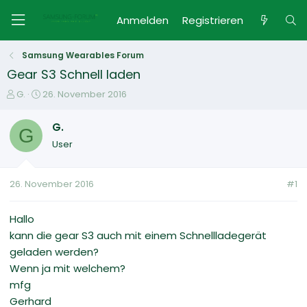
Anmelden
Registrieren
Samsung Wearables Forum
Gear S3 Schnell laden
E
E
G.
26. November 2016
r
r
s
s
G.
G
t
t
User
e
e
l
l
l
l
26. November 2016
#1
e
t
r
a
m
Hallo
kann die gear S3 auch mit einem Schnellladegerät
geladen werden?
Wenn ja mit welchem?
mfg
Gerhard